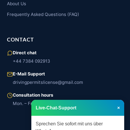
About Us
Frequently Asked Questions (FAQ)
CONTACT
Direct chat
+44 7384 092913
E-Mail Support
drivingpermitslicense@gmail.com
Consultation hours
Mon. – Fri. | 8:00 a.m. – 6:00 p.m.
Live-Chat-Support
×
Sprechen Sie sofort mit uns über