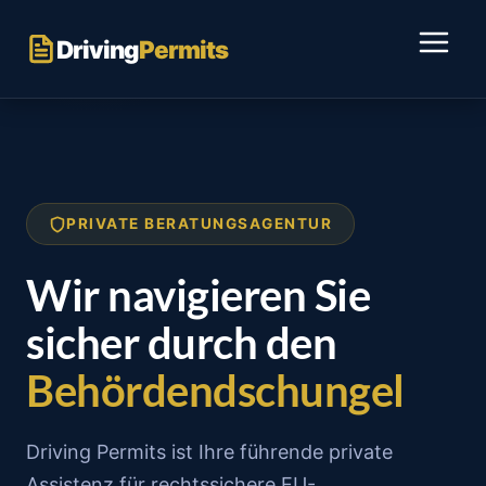
Skip
to
Driving
Permits
content
PRIVATE BERATUNGSAGENTUR
Wir navigieren Sie
sicher durch den
Behördendschungel
Driving Permits ist Ihre führende private
Assistenz für rechtssichere EU-