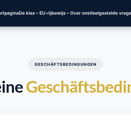
artpagina
De klas
EU-rijbewijs
Over ons
Veelgestelde vrag
GESCHÄFTSBEDINGUNGEN
eine
Geschäftsbed