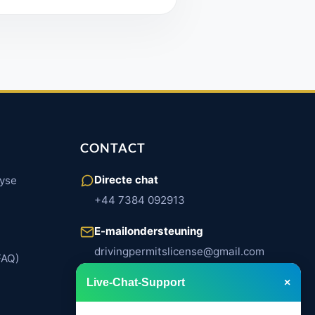
CONTACT
Directe chat
lyse
+44 7384 092913
E-mailondersteuning
drivingpermitslicense@gmail.com
FAQ)
Spreekuur
Live-Chat-Support
×
ma. – Vr. | 8:00 – 18:00 uur