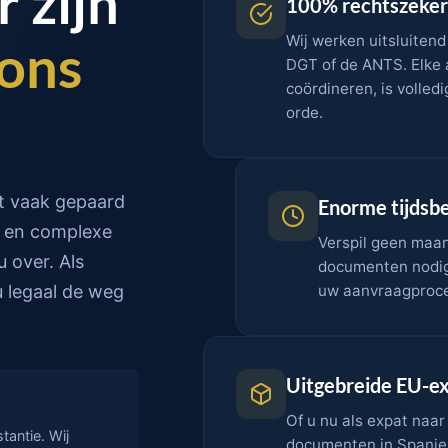
 zijn
100% rechtszeker
Wij werken uitsluitend
ons
DGT of de ANTS. Elke a
coördineren, is volled
orde.
at vaak gepaard
Enorme tijdsb
n en complexe
Verspil geen maa
u over. Als
documenten nodig 
u legaal de weg
uw aanvraagproces
Uitgebreide EU-ex
Of u nu als expat naar
tantie. Wij
documenten in Spanje w