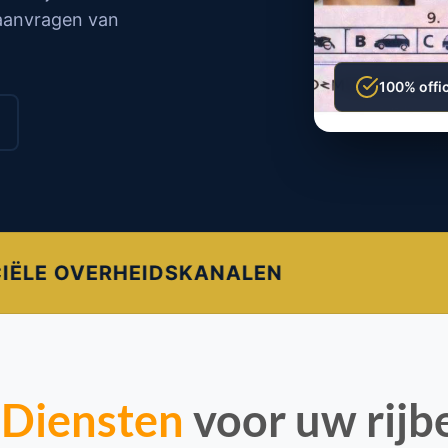
 aanvragen van
100% offi
s
Diensten
voor uw rijb