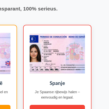
nsparant, 100% serieus.
ë
Spanje
nel en
Je Spaanse rijbewijs halen –
eenvoudig en legaal.