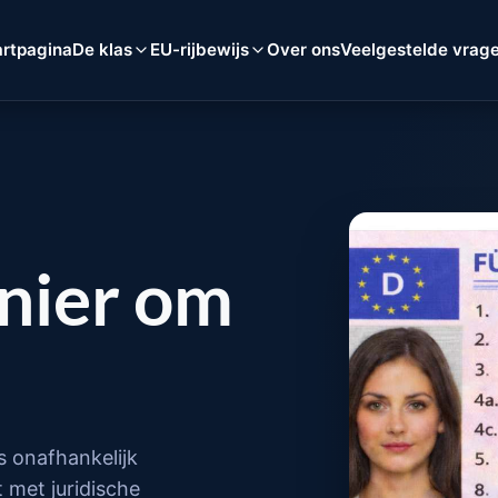
artpagina
De klas
EU-rijbewijs
Over ons
Veelgestelde vrag
anier om
s onafhankelijk
 met juridische