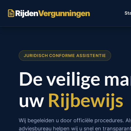
Ga
naar
Rijden
Vergunningen
St
inhoud
JURIDISCH CONFORME ASSISTENTIE
De veilige m
uw
Rijbewijs
Wij begeleiden u door officiële procedures. Al
adviesbureau helpen wij u snel en transparant