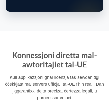
Konnessjoni diretta mal-
awtoritajiet tal-UE
Kull applikazzjoni għal-liċenzja tas-sewqan tiġi
ċċekkjata ma' servers uffiċjali tal-UE f'ħin reali. Dan
jiggarantixxi dejta preċiża, ċertezza legali, u
pproċessar veloċi.