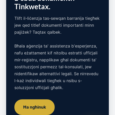
Tinkwetax.
Tlift il-liċenzja tas-sewqan barranija tiegħek
jew qed titlef dokumenti importanti minn
pajjiżek? Taqtax qalbek.
Bħala aġenzija ta' assistenza b'esperjenza,
nafu eżattament kif nitolbu estratti uffiċjali
mir-reġistru, napplikaw għal dokumenti ta'
sostituzzjoni permezz tal-konsulati, jew
nidentifikaw alternattivi legali. Se nirrevedu
l-każ individwali tiegħek u nsibu s-
soluzzjoni uffiċjali għalik.
Ħa ngħinuk