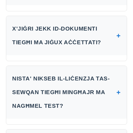
X'JIĠRI JEKK ID-DOKUMENTI
+
TIEGĦI MA JIĠUX AĊĊETTATI?
NISTA' NIKSEB IL-LIĊENZJA TAS-
+
SEWQAN TIEGĦI MINGĦAJR MA
NAGĦMEL TEST?