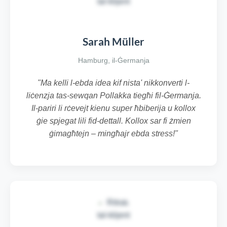
Sarah Müller
Hamburg, il-Ġermanja
"Ma kelli l-ebda idea kif nista' nikkonverti l-
liċenzja tas-sewqan Pollakka tiegħi fil-Ġermanja.
Il-pariri li rċevejt kienu super ħbiberija u kollox
ġie spjegat lili fid-dettall. Kollox sar fi żmien
ġimagħtejn – mingħajr ebda stress!"