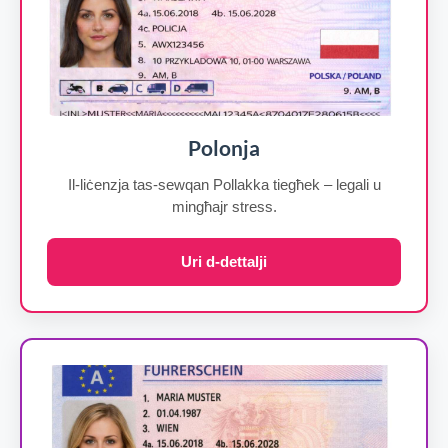
Polonja
Il-liċenzja tas-sewqan Pollakka tiegħek – legali u
mingħajr stress.
Uri d-dettalji