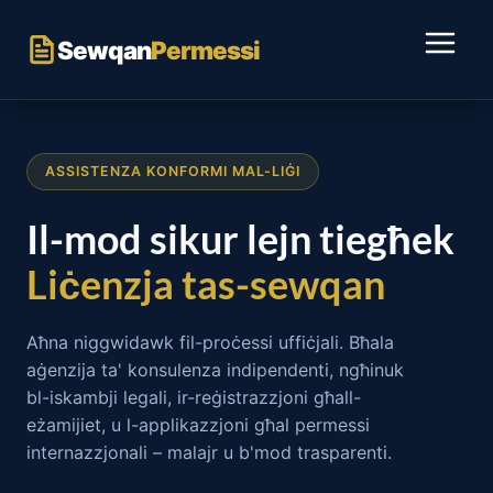
Aqbeż
għall-
Sewqan
Permessi
kontenut
ASSISTENZA KONFORMI MAL-LIĠI
Il-mod sikur lejn tiegħek
Liċenzja tas-sewqan
Aħna niggwidawk fil-proċessi uffiċjali. Bħala
aġenzija ta' konsulenza indipendenti, ngħinuk
bl-iskambji legali, ir-reġistrazzjoni għall-
eżamijiet, u l-applikazzjoni għal permessi
internazzjonali – malajr u b'mod trasparenti.