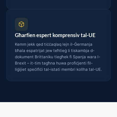
Għarfien espert komprensiv tal-UE
Kemm jekk qed tiċċaqlaq lejn il-Ġermanja
bħala espatrijat jew teħtieġ li tiskambja d-
dokument Brittaniku tiegħek fi Spanja wara l-
Brexit – it-tim tagħna huwa profiċjenti fil-
liġijiet speċifiċi tal-istati membri kollha tal-UE.