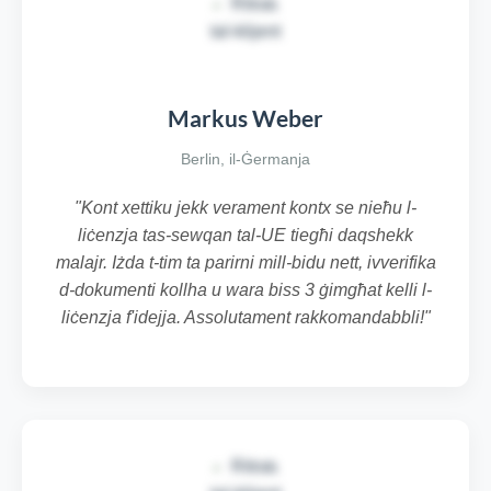
Markus Weber
Berlin, il-Ġermanja
"Kont xettiku jekk verament kontx se nieħu l-
liċenzja tas-sewqan tal-UE tiegħi daqshekk
malajr. Iżda t-tim ta parirni mill-bidu nett, ivverifika
d-dokumenti kollha u wara biss 3 ġimgħat kelli l-
liċenzja f'idejja. Assolutament rakkomandabbli!"