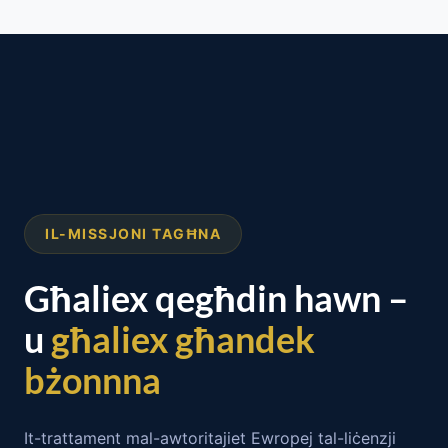
IL-MISSJONI TAGĦNA
Għaliex qegħdin hawn –
u
għaliex għandek
bżonnna
It-trattament mal-awtoritajiet Ewropej tal-liċenzji