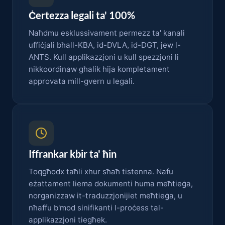
Ċertezza legali ta' 100%
Naħdmu esklussivament permezz ta' kanali
uffiċjali bħall-KBA, id-DVLA, id-DGT, jew l-
ANTS. Kull applikazzjoni u kull spezzjoni li
nikkoordinaw għalik hija kompletament
approvata mill-gvern u legali.
Iffrankar kbir ta' ħin
Toqgħodx taħli xhur sħaħ tistenna. Nafu
eżattament liema dokumenti huma meħtieġa,
norganizzaw it-traduzzjonijiet meħtieġa, u
nħaffu b'mod sinifikanti l-proċess tal-
applikazzjoni tiegħek.