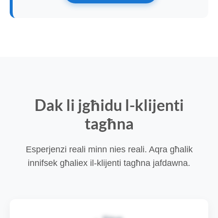
Dak li jgħidu l-klijenti
tagħna
Esperjenzi reali minn nies reali. Aqra għalik
innifsek għaliex il-klijenti tagħna jafdawna.