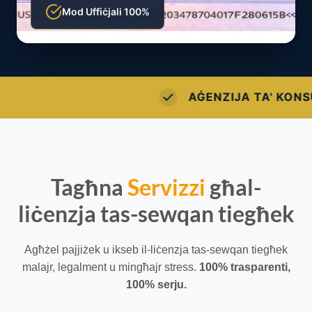
Mod Uffiċjali 100%
' KONSULENZA KONFORMI MAL-LIĠI
Tagħna
Servizzi
għal-
liċenzja tas-sewqan tiegħek
Agħżel pajjiżek u ikseb il-liċenzja tas-sewqan tiegħek
malajr, legalment u mingħajr stress.
100% trasparenti,
100% serju.