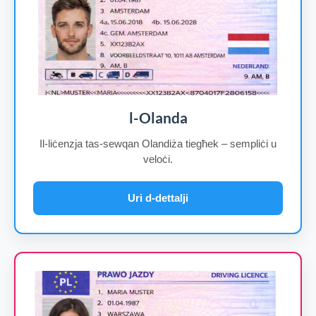
l-Olanda
Il-liċenzja tas-sewqan Olandiża tiegħek – sempliċi u
veloċi.
Uri d-dettalji