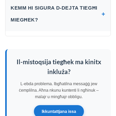
KEMM HI SIGURA D-DEJTA TIEGĦI
+
MIEGĦEK?
Il-mistoqsija tiegħek ma kinitx
inkluża?
L-ebda problema. Ibgħatilna messaġġ jew
ċemplilna. Aħna nkunu kuntenti li ngħinuk –
malajr u mingħajr obbligu.
Ikkuntattjana issa