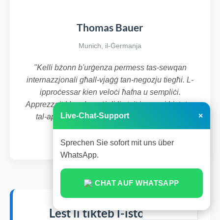
Thomas Bauer
Munich, il-Ġermanja
"Kelli bżonn b'urġenza permess tas-sewqan
internazzjonali għall-vjaġġ tan-negozju tiegħi. L-
ipproċessar kien veloċi ħafna u sempliċi.
Apprezzajt b'mod speċjali li stajt insegwi l-istatus
Live-Chat-Support
×
tal-applikazzjoni tiegħi online. Servizz mill-
aqwa!"
Sprechen Sie sofort mit uns über
WhatsApp.
CHAT AUF WHATSAPP
Maltese
Lest li tikteb l-istorja ta'