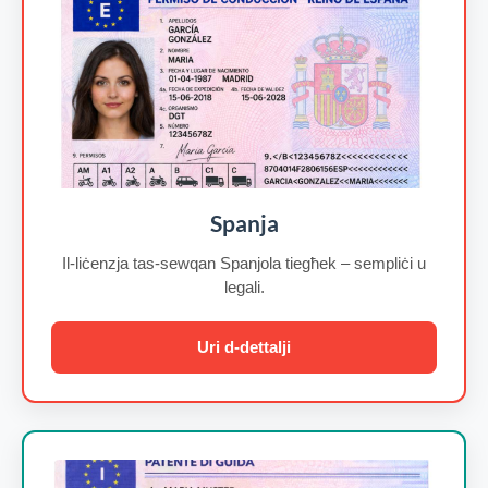
Spanja
Il-liċenzja tas-sewqan Spanjola tiegħek – sempliċi u
legali.
Uri d-dettalji