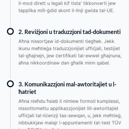
il-mod dirett u legali kif tista' tikkonverti jew
tapplika mill-ġdid skont il-linji gwida tal-UE.
2. Reviżjoni u traduzzjoni tad-dokumenti
Aħna nissortjaw id-dokumenti tiegħek. Jekk
ikunu meħtieġa traduzzjonijiet uffiċjali, testijiet
tal-għajnejn, jew ċertifikati tal-ewwel għajnuna,
aħna nikkoordinaw dan għalik minn qabel.
3. Komunikazzjoni mal-awtoritajiet u l-
ħatriet
Aħna nieħdu ħsieb li nimlew formoli kumplessi,
nissottomettu applikazzjonijiet lill-awtoritajiet
uffiċjali tal-liċenzji tas-sewqan, u, jekk meħtieġ,
nibbukkjaw malajr l-appuntamenti tat-test TÜV