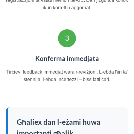
reġistrazzjoni tal-istati membri tal-UE. Dan jiżgura li kollox
ikun korrett u aġġornat.
3
Konferma immedjata
Tirċievi feedback immedjat wara r-reviżjoni. L-ebda ħin ta'
stennija, l-ebda inċertezzi – biss fatti ċari.
Għaliex dan l-eżami huwa
importanti għalik