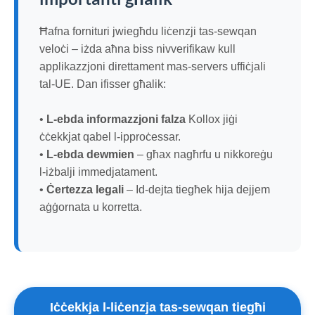
Ħafna fornituri jwiegħdu liċenzji tas-sewqan
veloċi – iżda aħna biss nivverifikaw kull
applikazzjoni direttament mas-servers uffiċjali
tal-UE. Dan ifisser għalik:
•
L-ebda informazzjoni falza
Kollox jiġi
ċċekkjat qabel l-ipproċessar.
•
L-ebda dewmien
– għax nagħrfu u nikkoreġu
l-iżbalji immedjatament.
•
Ċertezza legali
– Id-dejta tiegħek hija dejjem
aġġornata u korretta.
Iċċekkja l-liċenzja tas-sewqan tiegħi