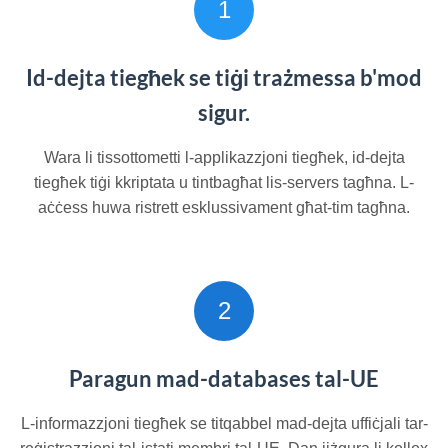
1
Id-dejta tiegħek se tiġi trażmessa b'mod
sigur.
Wara li tissottometti l-applikazzjoni tiegħek, id-dejta
tiegħek tiġi kkriptata u tintbagħat lis-servers tagħna. L-
aċċess huwa ristrett esklussivament għat-tim tagħna.
2
Paragun mad-databases tal-UE
L-informazzjoni tiegħek se titqabbel mad-dejta uffiċjali tar-