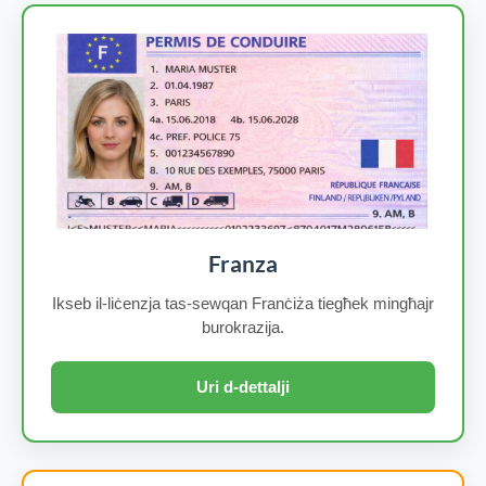
Franza
Ikseb il-liċenzja tas-sewqan Franċiża tiegħek mingħajr
burokrazija.
Uri d-dettalji