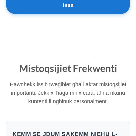
issa
Mistoqsijiet Frekwenti
Hawnhekk issib tweġibiet għall-aktar mistoqsijiet
importanti. Jekk xi ħaġa mhix ċara, aħna nkunu
kuntenti li ngħinuk personalment.
KEMM SE JDUM SAKEMM NIEĦU L-