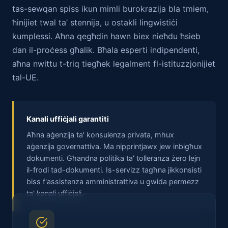
tas-sewqan spiss ikun mimli burokrazija bla tmiem,
ħinijiet twal ta’ stennija, u ostakli lingwistiċi
kumplessi. Aħna qegħdin hawn biex nieħdu ħsieb
dan il-proċess għalik. Bħala esperti indipendenti,
aħna nwittu t-triq tiegħek legalment fl-istituzzjonijiet
tal-UE.
Kanali uffiċjali garantiti
Aħna aġenzija ta' konsulenza privata, mhux
aġenzija governattiva. Ma nipprintjawx jew inbigħux
dokumenti. Għandna politika ta' tolleranza żero lejn
il-frodi tad-dokumenti. Is-servizz tagħna jikkonsisti
biss f'assistenza amministrattiva u gwida permezz
ta' kanali uffiċjali.