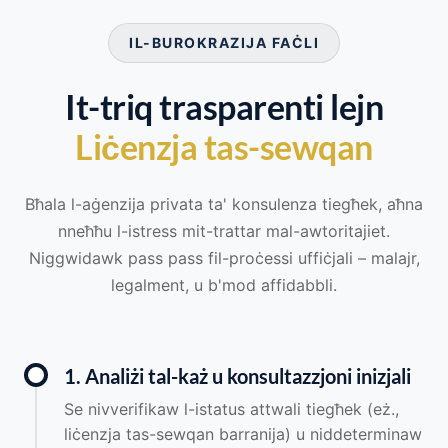
IL-BUROKRAZIJA FAĊLI
It-triq trasparenti lejn
Liċenzja tas-sewqan
Bħala l-aġenzija privata ta' konsulenza tiegħek, aħna
nneħħu l-istress mit-trattar mal-awtoritajiet.
Niggwidawk pass pass fil-proċessi uffiċjali – malajr,
legalment, u b'mod affidabbli.
1. Analiżi tal-każ u konsultazzjoni inizjali
Se nivverifikaw l-istatus attwali tiegħek (eż.,
liċenzja tas-sewqan barranija) u niddeterminaw