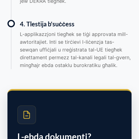
jew DEKRA tiegħek.
4. Tlestija b'suċċess
L-applikazzjoni tiegħek se tiġi approvata mill-
awtoritajiet. Inti se tirċievi l-liċenzja tas-
sewqan uffiċjali u rreġistrata tal-UE tiegħek
direttament permezz tal-kanali legali tal-gvern,
mingħajr ebda ostaklu burokratiku għalik.
L-ebda dokumenti?