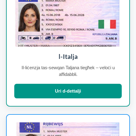
l-Italja
Il-liċenzja tas-sewqan Taljana tiegħek – veloċi u
affidabbli.
Uri d-dettalji