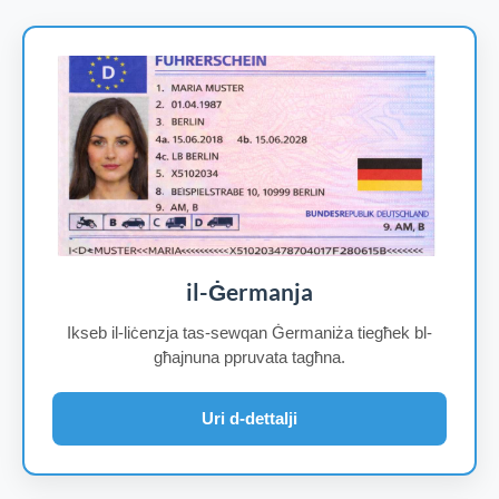
il-Ġermanja
Ikseb il-liċenzja tas-sewqan Ġermaniża tiegħek bl-
għajnuna ppruvata tagħna.
Uri d-dettalji