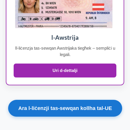
l-Awstrija
Il-liċenzja tas-sewqan Awstrijaka tiegħek – sempliċi u
legali.
Uri d-dettalji
Ara l-liċenzji tas-sewqan kollha tal-UE