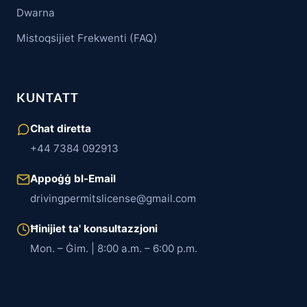
Dwarna
Mistoqsijiet Frekwenti (FAQ)
KUNTATT
Chat diretta
+44 7384 092913
Appoġġ bl-Email
drivingpermitslicense@gmail.com
Ħinijiet ta' konsultazzjoni
Mon. – Ġim. | 8:00 a.m. – 6:00 p.m.