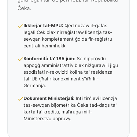
Ċeka.
Ikklerjar tal-MPU:
Qed nużaw il-qafas
legali Ċek biex nirreġistraw liċenzja tas-
sewqan kompletament ġdida fir-reġistru
ċentrali hemmhekk.
Konformità ta' 185 jum:
Se nipprovdu
appoġġ amministrattiv biex niżguraw li jiġu
ssodisfati r-rekwiżiti kollha ta' residenza
tal-UE għal rikonoxximent sħiħ fil-
Ġermanja.
Dokument Ministerjali:
Inti tirċievi liċenzja
tas-sewqan bijometrika Ċeka tad-daqs ta'
karta ta' kreditu, maħruġa mill-
Ministerstvo dopravy.