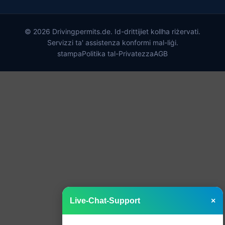
© 2026 Drivingpermits.de. Id-drittijiet kollha riżervati.
Servizzi ta' assistenza konformi mal-liġi.
stampa
Politika tal-Privatezza
AGB
Live-Chat-Support
×