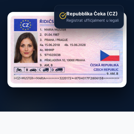
Repubblika Ċeka (CZ)
Reġistrat uffiċjalment u legali