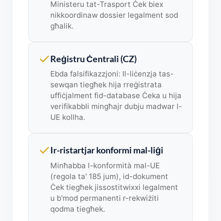
Ministeru tat-Trasport Ċek biex
nikkoordinaw dossier legalment sod
għalik.
Reġistru Ċentrali (CZ)
Ebda falsifikazzjoni: Il-liċenzja tas-
sewqan tiegħek hija rreġistrata
uffiċjalment fid-database Ċeka u hija
verifikabbli mingħajr dubju madwar l-
UE kollha.
Ir-ristartjar konformi mal-liġi
Minħabba l-konformità mal-UE
(regola ta' 185 jum), id-dokument
Ċek tiegħek jissostitwixxi legalment
u b'mod permanenti r-rekwiżiti
qodma tiegħek.