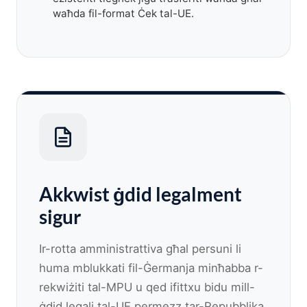
waħda fil-format Ċek tal-UE.
Akkwist ġdid legalment
sigur
Ir-rotta amministrattiva għal persuni li
huma mblukkati fil-Ġermanja minħabba r-
rekwiżiti tal-MPU u qed ifittxu bidu mill-
ġdid legali tal-UE permezz tar-Repubblika