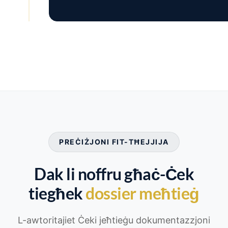
PREĊIŻJONI FIT-TĦEJJIJA
Dak li noffru għaċ-Ċek
tiegħek
dossier meħtieġ
L-awtoritajiet Ċeki jeħtieġu dokumentazzjoni