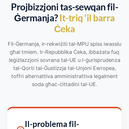
Projbizzjoni tas-sewqan fil-
Ġermanja?
It-triq 'il barra
Ċeka
Fil-Ġermanja, ir-rekwiżiti tal-MPU spiss iwasslu
għal tmiem. Ir-Repubblika Ċeka, ibbażata fuq
leġiżlazzjoni sovrana tal-UE u l-ġurisprudenza
tal-Qorti tal-Ġustizzja tal-Unjoni Ewropea,
toffri alternattiva amministrattiva legalment
soda għaċ-ċittadini tal-UE.
Il-problema fil-