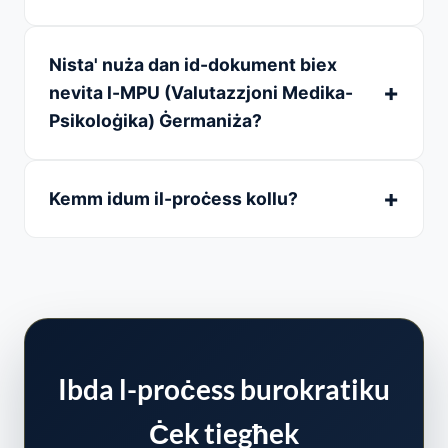
Nista' nuża dan id-dokument biex
nevita l-MPU (Valutazzjoni Medika-
Psikoloġika) Ġermaniża?
Kemm idum il-proċess kollu?
Ibda l-proċess burokratiku
Ċek tiegħek