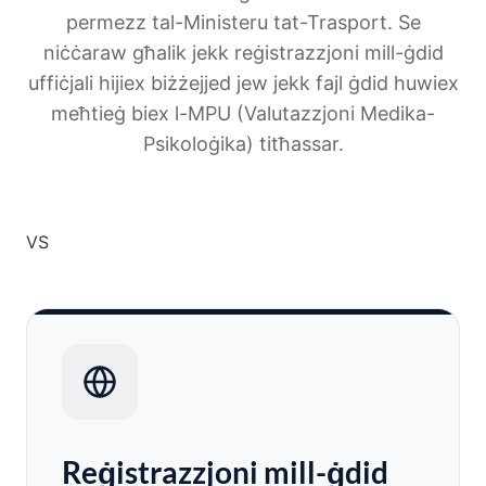
permezz tal-Ministeru tat-Trasport. Se
niċċaraw għalik jekk reġistrazzjoni mill-ġdid
uffiċjali hijiex biżżejjed jew jekk fajl ġdid huwiex
meħtieġ biex l-MPU (Valutazzjoni Medika-
Psikoloġika) titħassar.
VS
Reġistrazzjoni mill-ġdid