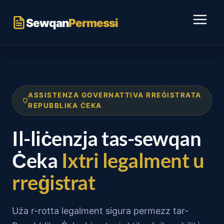
Aqbeż
għall-
Sewqan
Permessi
kontenut
ASSISTENZA GOVERNATTIVA RREĠISTRATA
REPUBBLIKA ĊEKA
Il-liċenzja tas-sewqan
Ċeka
Ixtri legalment u
rreġistrat
Uża r-rotta legalment sigura permezz tar-