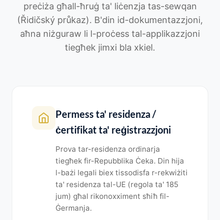
preċiża għall-ħruġ ta' liċenzja tas-sewqan
(Řidičský průkaz). B'din id-dokumentazzjoni,
aħna niżguraw li l-proċess tal-applikazzjoni
tiegħek jimxi bla xkiel.
Permess ta' residenza /
ċertifikat ta' reġistrazzjoni
Prova tar-residenza ordinarja
tiegħek fir-Repubblika Ċeka. Din hija
l-bażi legali biex tissodisfa r-rekwiżiti
ta' residenza tal-UE (regola ta' 185
jum) għal rikonoxximent sħiħ fil-
Ġermanja.