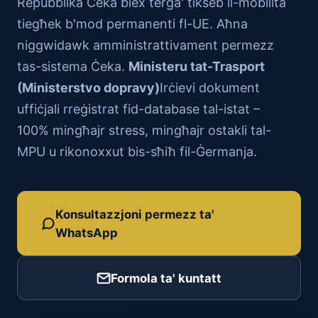
Repubblika Ċeka biex terġa' tikseb il-mobilità
tiegħek b'mod permanenti fl-UE. Aħna
niggwidawk amministrattivament permezz
tas-sistema Ċeka.
Ministeru tat-Trasport
(Ministerstvo dopravy)
Irċievi dokument
uffiċjali rreġistrat fid-database tal-istat –
100% mingħajr stress, mingħajr ostakli tal-
MPU u rikonoxxut bis-sħiħ fil-Ġermanja.
Konsultazzjoni permezz ta'
WhatsApp
Formola ta' kuntatt