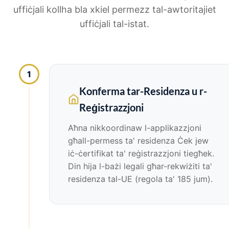
uffiċjali kollha bla xkiel permezz tal-awtoritajiet
uffiċjali tal-istat.
1
Konferma tar-Residenza u r-
Reġistrazzjoni
Aħna nikkoordinaw l-applikazzjoni
għall-permess ta' residenza Ċek jew
iċ-ċertifikat ta' reġistrazzjoni tiegħek.
Din hija l-bażi legali għar-rekwiżiti ta'
residenza tal-UE (regola ta' 185 jum).