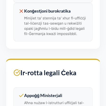
Konġestjoni burokratika
Ħinijiet ta' stennija ta' xhur fl-uffiċċji
tal-liċenzji tas-sewqan u rekwiżiti
opaki jagħmlu l-bidu mill-ġdid legali
fil-Ġermanja kważi impossibbli.
Ir-rotta legali Ċeka
Appoġġ Ministerjali
Aħna nużaw l-istrutturi uffiċjali tal-