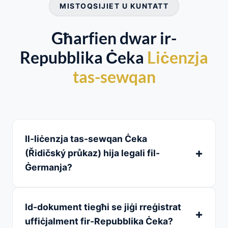
MISTOQSIJIET U KUNTATT
Għarfien dwar ir-
Repubblika Ċeka
Liċenzja
tas-sewqan
Il-liċenzja tas-sewqan Ċeka
(Řidičský průkaz) hija legali fil-
Ġermanja?
Id-dokument tiegħi se jiġi rreġistrat
uffiċjalment fir-Repubblika Ċeka?