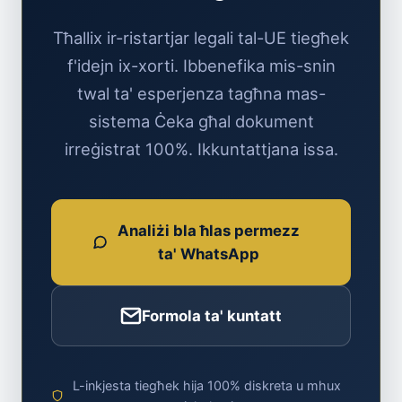
Tħallix ir-ristartjar legali tal-UE tiegħek
f'idejn ix-xorti. Ibbenefika mis-snin
twal ta' esperjenza tagħna mas-
sistema Ċeka għal dokument
irreġistrat 100%. Ikkuntattjana issa.
Analiżi bla ħlas permezz
ta' WhatsApp
Formola ta' kuntatt
L-inkjesta tiegħek hija 100% diskreta u mhux