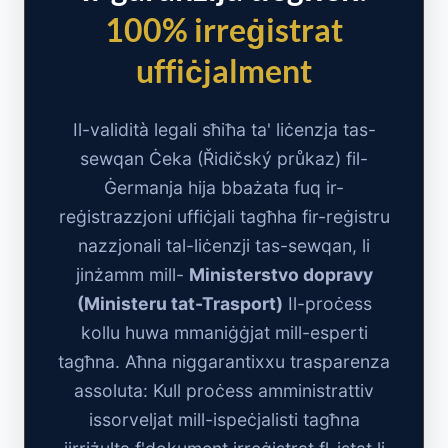
100% irreġistrat
uffiċjalment
Il-validità legali sħiħa ta' liċenzja tas-
sewqan Ċeka (Řidičský průkaz) fil-
Ġermanja hija bbażata fuq ir-
reġistrazzjoni uffiċjali tagħha fir-reġistru
nazzjonali tal-liċenzji tas-sewqan, li
jinżamm mill-
Ministerstvo dopravy
(Ministeru tat-Trasport)
Il-proċess
kollu huwa mmaniġġjat mill-esperti
tagħna. Aħna niggarantixxu trasparenza
assoluta: Kull proċess amministrattiv
issorveljat mill-ispeċjalisti tagħna