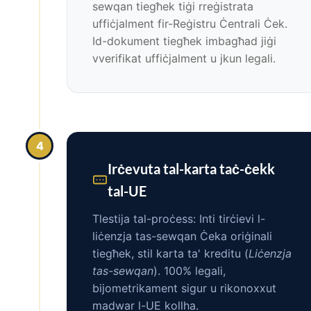
sewqan tiegħek tiġi rreġistrata
uffiċjalment fir-Reġistru Ċentrali Ċek.
Id-dokument tiegħek imbagħad jiġi
vverifikat uffiċjalment u jkun legali.
4
Irċevuta tal-karta taċ-ċekk
tal-UE
Tlestija tal-proċess: Inti tirċievi l-
liċenzja tas-sewqan Ċeka oriġinali
tiegħek, stil karta ta' kreditu (
Liċenzja
tas-sewqan
). 100% legali,
bijometrikament sigur u rikonoxxut
madwar l-UE kollha.