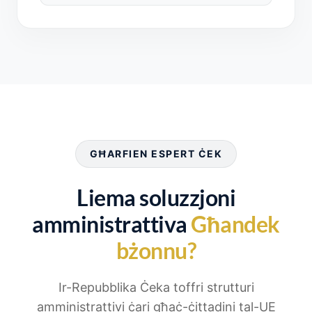
GĦARFIEN ESPERT ĊEK
Liema soluzzjoni
amministrattiva
Għandek
bżonnu?
Ir-Repubblika Ċeka toffri strutturi
amministrattivi ċari għaċ-ċittadini tal-UE