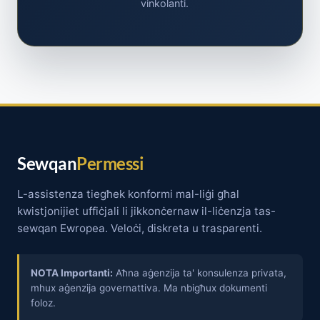
vinkolanti.
Sewqan
Permessi
L-assistenza tiegħek konformi mal-liġi għal
kwistjonijiet uffiċjali li jikkonċernaw il-liċenzja tas-
sewqan Ewropea. Veloċi, diskreta u trasparenti.
NOTA Importanti:
Aħna aġenzija ta' konsulenza privata,
mhux aġenzija governattiva. Ma nbigħux dokumenti
foloz.