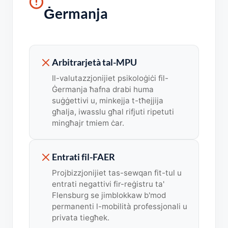
Ġermanja
Arbitrarjetà tal-MPU
Il-valutazzjonijiet psikoloġiċi fil-
Ġermanja ħafna drabi huma
suġġettivi u, minkejja t-tħejjija
għalja, iwasslu għal rifjuti ripetuti
mingħajr tmiem ċar.
Entrati fil-FAER
Projbizzjonijiet tas-sewqan fit-tul u
entrati negattivi fir-reġistru ta'
Flensburg se jimblokkaw b'mod
permanenti l-mobilità professjonali u
privata tiegħek.