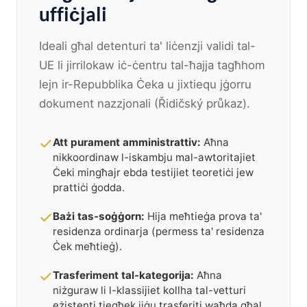
uffiċjali
Ideali għal detenturi ta' liċenzji validi tal-
UE li jirrilokaw iċ-ċentru tal-ħajja tagħhom
lejn ir-Repubblika Ċeka u jixtiequ jġorru
dokument nazzjonali (Řidičský průkaz).
Att purament amministrattiv:
Aħna
nikkoordinaw l-iskambju mal-awtoritajiet
Ċeki mingħajr ebda testijiet teoretiċi jew
prattiċi ġodda.
Bażi tas-soġġorn:
Hija meħtieġa prova ta'
residenza ordinarja (permess ta' residenza
Ċek meħtieġ).
Trasferiment tal-kategorija:
Aħna
niżguraw li l-klassijiet kollha tal-vetturi
eżistenti tiegħek jiġu trasferiti waħda għal