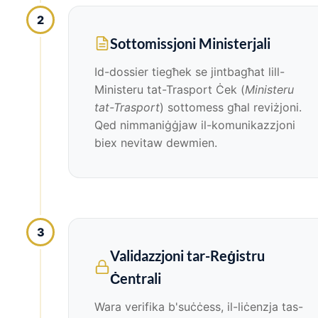
2
Sottomissjoni Ministerjali
Id-dossier tiegħek se jintbagħat lill-
Ministeru tat-Trasport Ċek (
Ministeru
tat-Trasport
) sottomess għal reviżjoni.
Qed nimmaniġġjaw il-komunikazzjoni
biex nevitaw dewmien.
3
Validazzjoni tar-Reġistru
Ċentrali
Wara verifika b'suċċess, il-liċenzja tas-