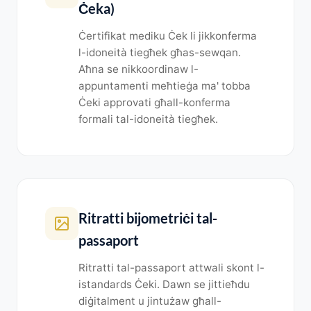
Ċeka)
Ċertifikat mediku Ċek li jikkonferma
l-idoneità tiegħek għas-sewqan.
Aħna se nikkoordinaw l-
appuntamenti meħtieġa ma' tobba
Ċeki approvati għall-konferma
formali tal-idoneità tiegħek.
Ritratti bijometriċi tal-
passaport
Ritratti tal-passaport attwali skont l-
istandards Ċeki. Dawn se jittieħdu
diġitalment u jintużaw għall-