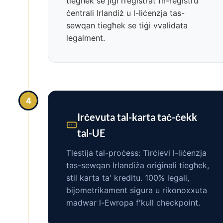
tiegħek se jiġi rreġistrat fir-reġistru
ċentrali Irlandiż u l-liċenzja tas-
sewqan tiegħek se tiġi vvalidata
legalment.
4
Irċevuta tal-karta taċ-ċekk
tal-UE
Tlestija tal-proċess: Tirċievi l-liċenzja
tas-sewqan Irlandiża oriġinali tiegħek,
stil karta ta' kreditu. 100% legali,
bijometrikament sigura u rikonoxxuta
madwar l-Ewropa f'kull checkpoint.