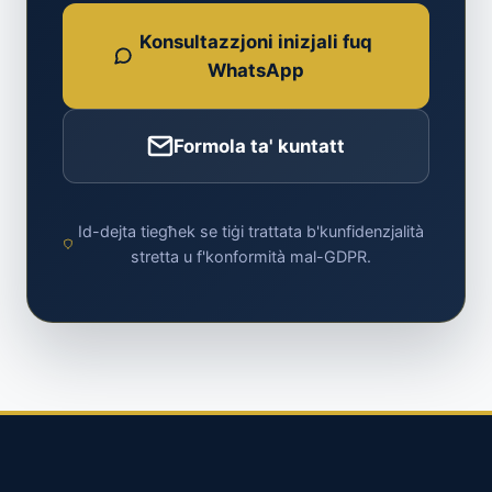
Konsultazzjoni inizjali fuq
WhatsApp
Formola ta' kuntatt
Id-dejta tiegħek se tiġi trattata b'kunfidenzjalità
stretta u f'konformità mal-GDPR.