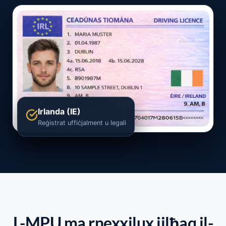
Irlanda (IE)
Reġistrat uffiċjalment u legali
L-MPU ma rnexxilux jilħaq il-