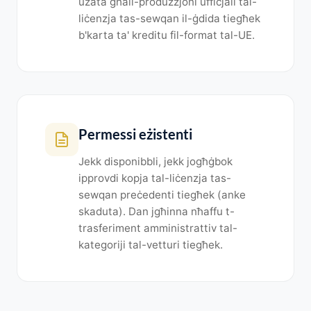
użata għall-produzzjoni uffiċjali tal-
liċenzja tas-sewqan il-ġdida tiegħek
b'karta ta' kreditu fil-format tal-UE.
Permessi eżistenti
Jekk disponibbli, jekk jogħġbok
ipprovdi kopja tal-liċenzja tas-
sewqan preċedenti tiegħek (anke
skaduta). Dan jgħinna nħaffu t-
trasferiment amministrattiv tal-
kategoriji tal-vetturi tiegħek.