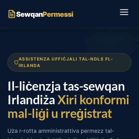
Aqbeż
għall-
Sewqan
Permessi
kontenut
ASSISTENZA UFFIĊJALI TAL-NDLS FL-
IRLANDA
Il-liċenzja tas-sewqan
Irlandiża
Xiri konformi
mal-liġi u rreġistrat
Uża r-rotta amministrattiva permezz tal-