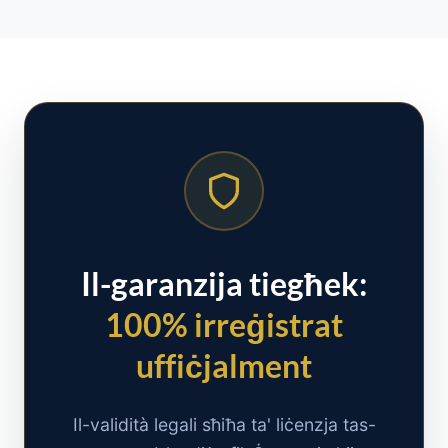
Il-garanzija tiegħek:
100% irreġistrat
uffiċjalment
Il-validità legali sħiħa ta' liċenzja tas-