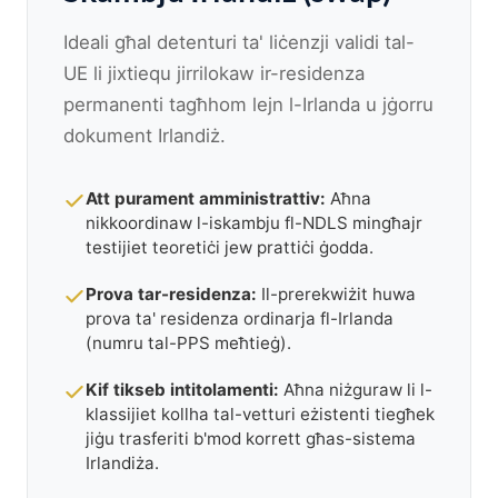
Ideali għal detenturi ta' liċenzji validi tal-
UE li jixtiequ jirrilokaw ir-residenza
permanenti tagħhom lejn l-Irlanda u jġorru
dokument Irlandiż.
Att purament amministrattiv:
Aħna
nikkoordinaw l-iskambju fl-NDLS mingħajr
testijiet teoretiċi jew prattiċi ġodda.
Prova tar-residenza:
Il-prerekwiżit huwa
prova ta' residenza ordinarja fl-Irlanda
(numru tal-PPS meħtieġ).
Kif tikseb intitolamenti:
Aħna niżguraw li l-
klassijiet kollha tal-vetturi eżistenti tiegħek
jiġu trasferiti b'mod korrett għas-sistema
Irlandiża.