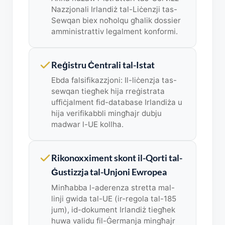
Nazzjonali Irlandiż tal-Liċenzji tas-
Sewqan biex noħolqu għalik dossier
amministrattiv legalment konformi.
Reġistru Ċentrali tal-Istat
Ebda falsifikazzjoni: Il-liċenzja tas-
sewqan tiegħek hija rreġistrata
uffiċjalment fid-database Irlandiża u
hija verifikabbli mingħajr dubju
madwar l-UE kollha.
Rikonoxximent skont il-Qorti tal-
Ġustizzja tal-Unjoni Ewropea
Minħabba l-aderenza stretta mal-
linji gwida tal-UE (ir-regola tal-185
jum), id-dokument Irlandiż tiegħek
huwa validu fil-Ġermanja mingħajr