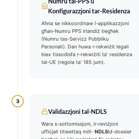
Numru tal-PPS u
Konfigurazzjoni tar-Residenza
Aħna se nikkoordinaw l-applikazzjoni
għan-Numru PPS Irlandiż tiegħek
(Numru tas-Servizz Pubbliku
Personali). Dan huwa r-rekwiżit legali
biex tissodisfa r-rekwiżiti ta' residenza
tal-UE (regola ta' 185 jum).
3
Validazzjoni tal-NDLS
Wara s-sottomissjoni, ir-reviżjoni
uffiċjali titwettaq mill-
NDLS
Id-dossier