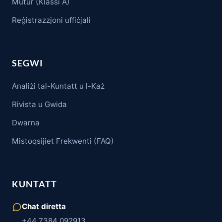
Mutur (Klassi A)
Reġistrazzjoni uffiċjali
SEGWI
Analiżi tal-Kuntatt u l-Każ
Rivista u Gwida
Dwarna
Mistoqsijiet Frekwenti (FAQ)
KUNTATT
Chat diretta
+44 7384 092913