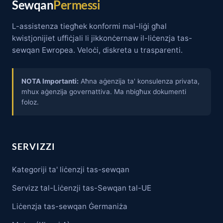
Sewqan
Permessi
L-assistenza tiegħek konformi mal-liġi għal
kwistjonijiet uffiċjali li jikkonċernaw il-liċenzja tas-
sewqan Ewropea. Veloċi, diskreta u trasparenti.
NOTA Importanti:
Aħna aġenzija ta' konsulenza privata,
mhux aġenzija governattiva. Ma nbigħux dokumenti
foloz.
SERVIZZI
Kategoriji ta' liċenzji tas-sewqan
Servizz tal-Liċenzji tas-Sewqan tal-UE
Liċenzja tas-sewqan Ġermaniża