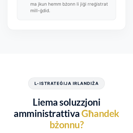
ma jkun hemm bżonn li jiġi rreġistrat
mill-ġdid.
L-ISTRATEĠIJA IRLANDIŻA
Liema soluzzjoni
amministrattiva
Għandek
bżonnu?