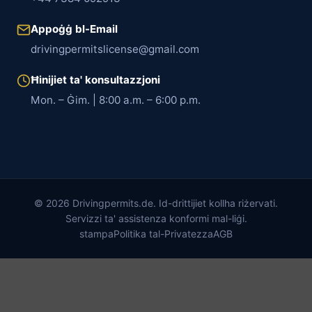
Appoġġ bl-Email
drivingpermitslicense@gmail.com
Ħinijiet ta' konsultazzjoni
Mon. – Ġim. | 8:00 a.m. – 6:00 p.m.
© 2026 Drivingpermits.de. Id-drittijiet kollha riżervati.
Servizzi ta' assistenza konformi mal-liġi.
stampa
Politika tal-Privatezza
AGB