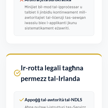
Ħinijiet bil-mod tal-ipproċessar u
talbiet li jinbidlu kontinwament mill-
awtoritajiet tal-liċenzji tas-sewqan
iwasslu biex l-applikanti jkunu
sistematikament eżawriti.
Ir-rotta legali tagħna
permezz tal-Irlanda
Appoġġ tal-awtorità tal-NDLS
Aħna nużaw l-istrutturi tas-Servizz