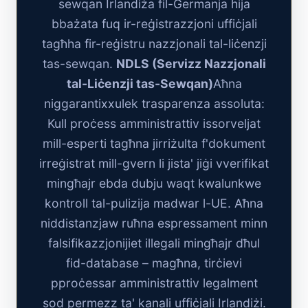
sewqan Irlandiża fil-Ġermanja hija
bbażata fuq ir-reġistrazzjoni uffiċjali
tagħha fir-reġistru nazzjonali tal-liċenzji
tas-sewqan.
NDLS (Servizz Nazzjonali
tal-Liċenzji tas-Sewqan)
Aħna
niggarantixxulek trasparenza assoluta:
Kull proċess amministrattiv issorveljat
mill-esperti tagħna jirriżulta f'dokument
irreġistrat mill-gvern li jista' jiġi vverifikat
mingħajr ebda dubju waqt kwalunkwe
kontroll tal-pulizija madwar l-UE. Aħna
niddistanzjaw ruħna espressament minn
falsifikazzjonijiet illegali mingħajr dħul
fid-database – magħna, tirċievi
pproċessar amministrattiv legalment
sod permezz ta' kanali uffiċjali Irlandiżi.