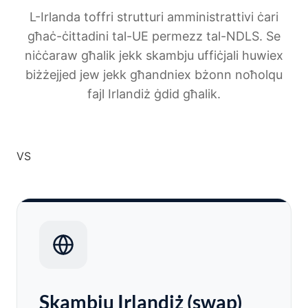
L-Irlanda toffri strutturi amministrattivi ċari
għaċ-ċittadini tal-UE permezz tal-NDLS. Se
niċċaraw għalik jekk skambju uffiċjali huwiex
biżżejjed jew jekk għandniex bżonn noħolqu
fajl Irlandiż ġdid għalik.
VS
Skambju Irlandiż (swap)