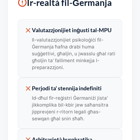
Ir-realtà fil-Ġermanja
Valutazzjonijiet inġusti tal-MPU
Il-valutazzjonijiet psikoloġiċi fil-
Ġermanja ħafna drabi huma
suġġettivi, għaljin, u jwasslu għal rati
għoljin ta’ falliment minkejja l-
preparazzjoni.
Perjodi ta' stennija indefiniti
Id-dħul fir-reġistri Ġermaniżi jista'
jikkomplika bil-kbir jew saħansitra
jipprevjeni r-ritorn legali għas-
sewqan għal snin sħaħ.
Arbitrarjetà burokratika