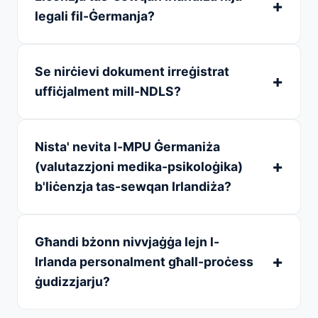
legali fil-Ġermanja?
Se nirċievi dokument irreġistrat
uffiċjalment mill-NDLS?
Nista' nevita l-MPU Ġermaniża
(valutazzjoni medika-psikoloġika)
b'liċenzja tas-sewqan Irlandiża?
Għandi bżonn nivvjaġġa lejn l-
Irlanda personalment għall-proċess
ġudizzjarju?