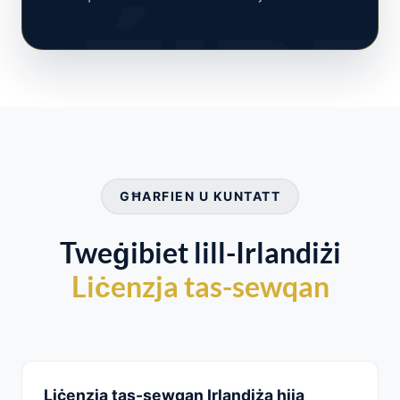
GĦARFIEN U KUNTATT
Tweġibiet lill-Irlandiżi
Liċenzja tas-sewqan
Liċenzja tas-sewqan Irlandiża hija