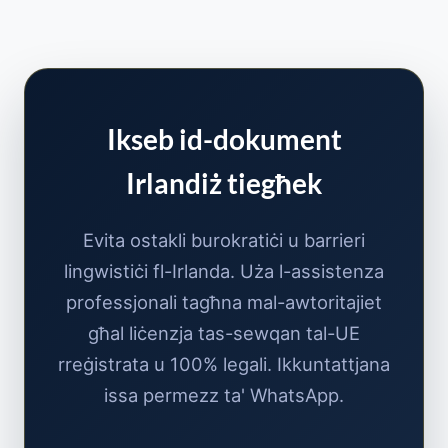
Ikseb id-dokument
Irlandiż tiegħek
Evita ostakli burokratiċi u barrieri
lingwistiċi fl-Irlanda. Uża l-assistenza
professjonali tagħna mal-awtoritajiet
għal liċenzja tas-sewqan tal-UE
rreġistrata u 100% legali. Ikkuntattjana
issa permezz ta' WhatsApp.