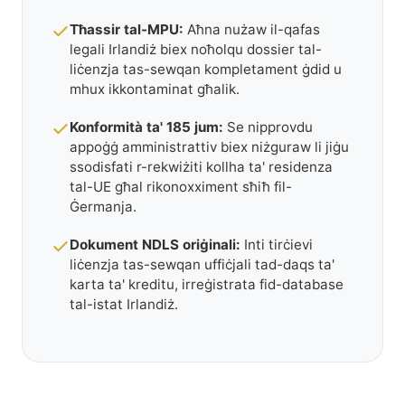
Tħassir tal-MPU:
Aħna nużaw il-qafas
legali Irlandiż biex noħolqu dossier tal-
liċenzja tas-sewqan kompletament ġdid u
mhux ikkontaminat għalik.
Konformità ta' 185 jum:
Se nipprovdu
appoġġ amministrattiv biex niżguraw li jiġu
ssodisfati r-rekwiżiti kollha ta' residenza
tal-UE għal rikonoxximent sħiħ fil-
Ġermanja.
Dokument NDLS oriġinali:
Inti tirċievi
liċenzja tas-sewqan uffiċjali tad-daqs ta'
karta ta' kreditu, irreġistrata fid-database
tal-istat Irlandiż.