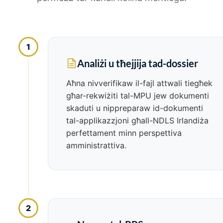
1
Analiżi u tħejjija tad-dossier
Aħna nivverifikaw il-fajl attwali tiegħek
għar-rekwiżiti tal-MPU jew dokumenti
skaduti u nippreparaw id-dokumenti
tal-applikazzjoni għall-NDLS Irlandiża
perfettament minn perspettiva
amministrattiva.
2