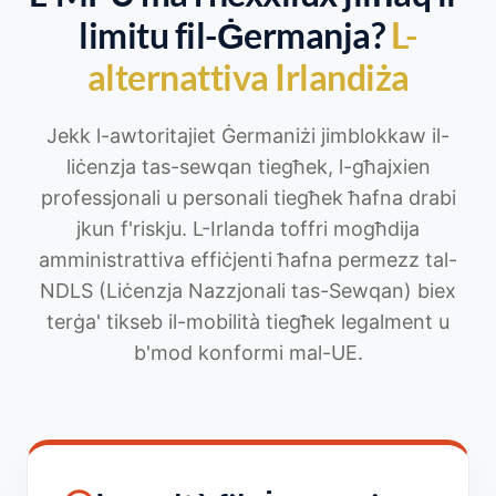
limitu fil-Ġermanja?
L-
alternattiva Irlandiża
Jekk l-awtoritajiet Ġermaniżi jimblokkaw il-
liċenzja tas-sewqan tiegħek, l-għajxien
professjonali u personali tiegħek ħafna drabi
jkun f'riskju. L-Irlanda toffri mogħdija
amministrattiva effiċjenti ħafna permezz tal-
NDLS (Liċenzja Nazzjonali tas-Sewqan) biex
terġa' tikseb il-mobilità tiegħek legalment u
b'mod konformi mal-UE.