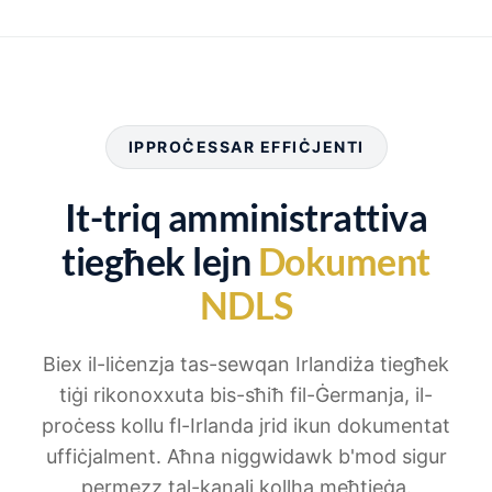
IPPROĊESSAR EFFIĊJENTI
It-triq amministrattiva
tiegħek lejn
Dokument
NDLS
Biex il-liċenzja tas-sewqan Irlandiża tiegħek
tiġi rikonoxxuta bis-sħiħ fil-Ġermanja, il-
proċess kollu fl-Irlanda jrid ikun dokumentat
uffiċjalment. Aħna niggwidawk b'mod sigur
permezz tal-kanali kollha meħtieġa.