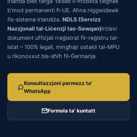
Irlanda biex terġa' tikseb il-mobilità tiegħek
b'mod permanenti fl-UE. Aħna niggwidawk
fis-sistema Irlandiża.
NDLS (Servizz
Nazzjonali tal-Liċenzji tas-Sewqan)
Irċievi
dokument uffiċjali rreġistrat fir-reġistru tal-
istat – 100% legali, mingħajr ostakli tal-MPU
u rikonoxxut bis-sħiħ fil-Ġermanja.
Konsultazzjoni permezz ta'
WhatsApp
Formola ta' kuntatt