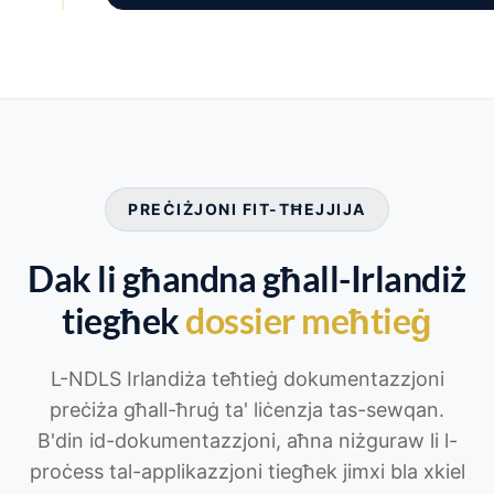
PREĊIŻJONI FIT-TĦEJJIJA
Dak li għandna għall-Irlandiż
tiegħek
dossier meħtieġ
L-NDLS Irlandiża teħtieġ dokumentazzjoni
preċiża għall-ħruġ ta' liċenzja tas-sewqan.
B'din id-dokumentazzjoni, aħna niżguraw li l-
proċess tal-applikazzjoni tiegħek jimxi bla xkiel