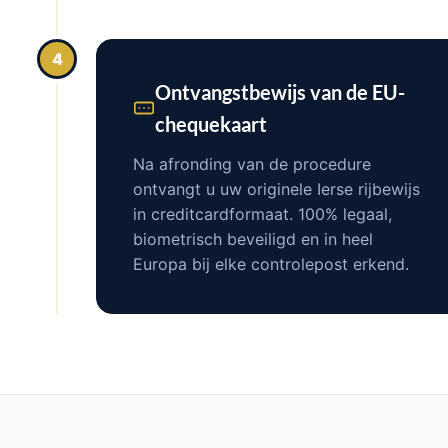
4
Ontvangstbewijs van de EU-
chequekaart
Na afronding van de procedure
ontvangt u uw originele Ierse rijbewijs
in creditcardformaat. 100% legaal,
biometrisch beveiligd en in heel
Europa bij elke controlepost erkend.