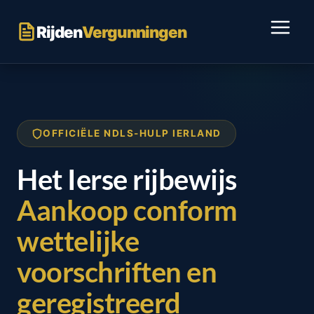
Ga
naar
Rijden
Vergunningen
inhoud
OFFICIËLE NDLS-HULP IERLAND
Het Ierse rijbewijs
Aankoop conform
wettelijke
voorschriften en
geregistreerd