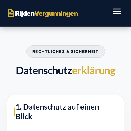
Ga
naar
Rijden
Vergunningen
inhoud
RECHTLICHES & SICHERHEIT
Datenschutz
erklärung
1. Datenschutz auf einen
Blick