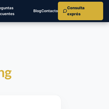
Consulta
eguntas
Blog
Contacto
ecuentes
exprés
ng