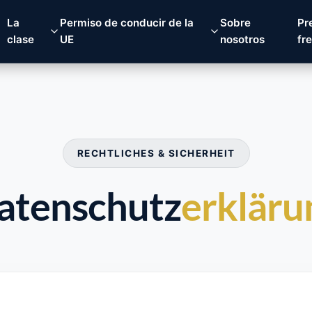
La
Permiso de conducir de la
Sobre
Pr
clase
UE
nosotros
fr
RECHTLICHES & SICHERHEIT
atenschutz
erkläru