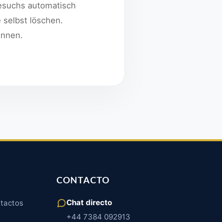
Besuchs automatisch
 selbst löschen.
ennen.
CONTACTO
Chat directo
ntactos
+44 7384 092913