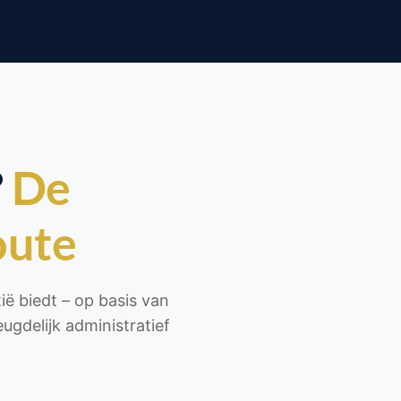
?
De
oute
ë biedt – op basis van
ugdelijk administratief