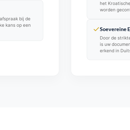
het Kroatische
worden gecont
fspraak bij de
lke kans op een
Soevereine E
Door de strikt
is uw document
erkend in Duit