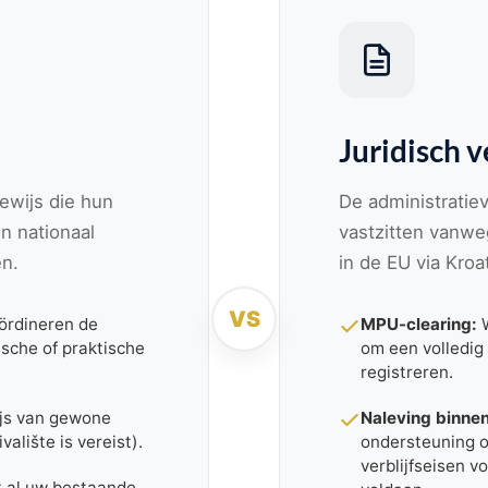
Juridisch 
ewijs die hun
De administratie
n nationaal
vastzitten vanwe
en.
in de EU via Kroa
VS
rdineren de
MPU-clearing:
W
sche of praktische
om een ​​volledig
registreren.
js van gewone
Naleving binne
alište is vereist).
ondersteuning o
verblijfseisen v
t al uw bestaande