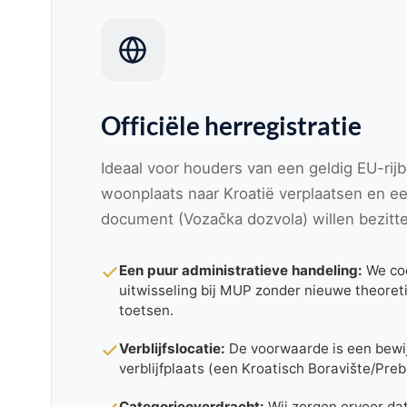
Officiële herregistratie
Ideaal voor houders van een geldig EU-rijb
woonplaats naar Kroatië verplaatsen en ee
document (Vozačka dozvola) willen bezitt
Een puur administratieve handeling:
We coö
uitwisseling bij MUP zonder nieuwe theoreti
toetsen.
Verblijfslocatie:
De voorwaarde is een bewi
verblijfplaats (een Kroatisch Boravište/Prebiv
Categorieoverdracht:
Wij zorgen ervoor da