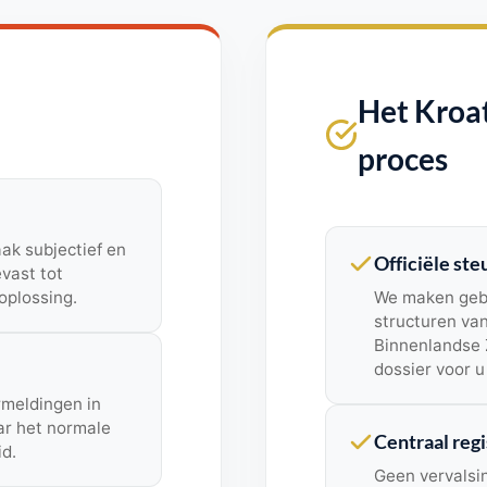
Het Kroat
proces
ak subjectief en
Officiële st
vast tot
oplossing.
We maken gebru
structuren van
Binnenlandse Z
dossier voor u
rmeldingen in
r het normale
Centraal regi
d.
Geen vervalsing