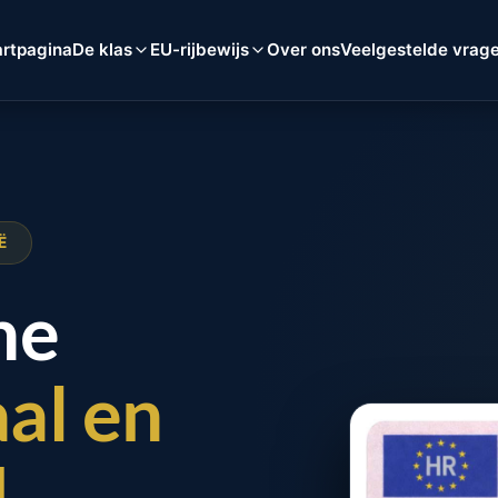
artpagina
De klas
EU-rijbewijs
Over ons
Veelgestelde vrag
Ë
he
al en
d