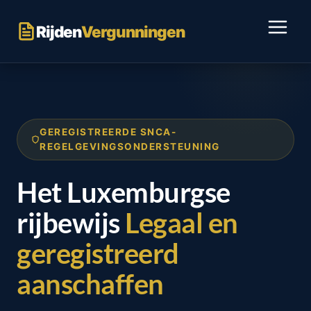
Ga
naar
Rijden
Vergunningen
inhoud
GEREGISTREERDE SNCA-
REGELGEVINGSONDERSTEUNING
Het Luxemburgse
rijbewijs
Legaal en
geregistreerd
aanschaffen