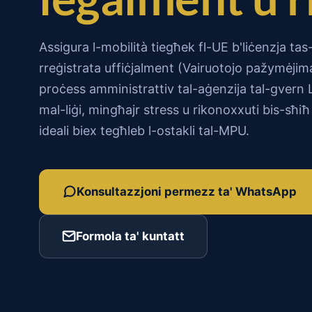
Assigura l-mobilità tiegħek fl-UE b'liċenzja t
rreġistrata uffiċjalment (Vairuotojo pažymėjim
proċess amministrattiv tal-aġenzija tal-gvern
mal-liġi, mingħajr stress u rikonoxxuti bis-sħiħ
ideali biex tegħleb l-ostakli tal-MPU.
Konsultazzjoni permezz ta' WhatsApp
Formola ta' kuntatt