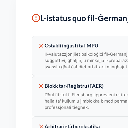
L-istatus quo fil-Ġerman
Ostakli inġusti tal-MPU
Il-valutazzjonijiet psikoloġiċi fil-Ġerma
suġġettivi, għaljin, u minkejja l-preparaz
jwasslu għal ċaħdiet arbitrarji mingħajr 
Blokk tar-Reġistru (FAER)
Dħul fit-tul fi Flensburg jipprevjeni r-rit
ħajja ta' kuljum u jimblokka b'mod perma
professjonali tiegħek.
Arbitrarjetà burokratika