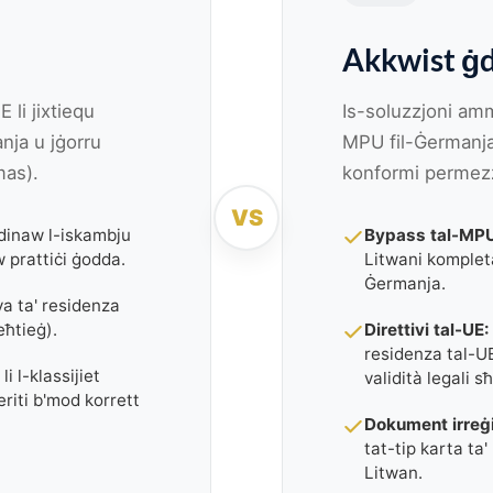
Akkwist ġd
E li jixtiequ
Is-soluzzjoni ammi
anja u jġorru
MPU fil-Ġermanja 
mas).
konformi permezz
VS
dinaw l-iskambju
Bypass tal-MP
w prattiċi ġodda.
Litwani kompleta
Ġermanja.
a ta' residenza
eħtieġ).
Direttivi tal-UE:
residenza tal-UE
i l-klassijiet
validità legali s
eriti b'mod korrett
Dokument irreġi
tat-tip karta ta'
Litwan.