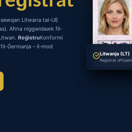
as-sewqan Litwana tal-UE
as). Aħna niggwidawk fil-
 Litwan.
Reġistru
Konformi
 fil-Ġermanja – il-mod
Litwanja (LT)
Reġistrat uffiċjalm