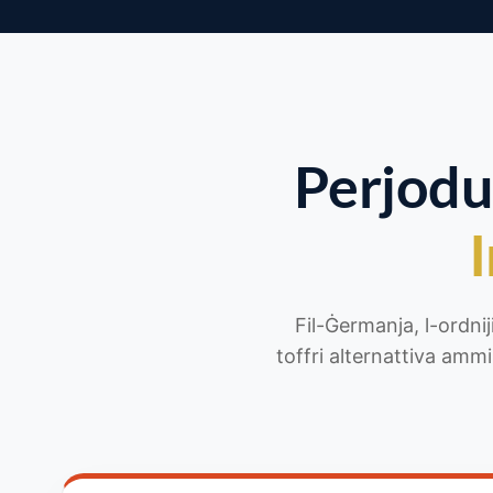
Perjodu
I
Fil-Ġermanja, l-ordniji
toffri alternattiva amm