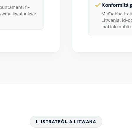
Konformità g
ppuntamenti fl-
idewwmu kwalunkwe
Minħabba l-ade
Litwanja, id-
inattakkabbli 
L-ISTRATEĠIJA LITWANA