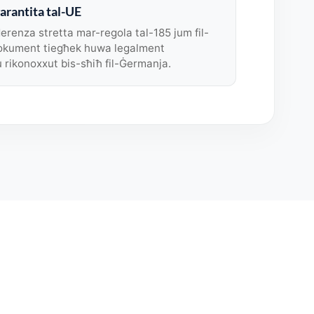
arantita tal-UE
renza stretta mar-regola tal-185 jum fil-
dokument tiegħek huwa legalment
u rikonoxxut bis-sħiħ fil-Ġermanja.