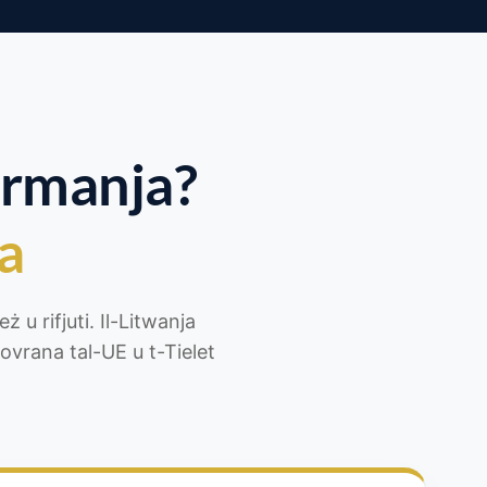
ermanja?
na
ż u rifjuti. Il-Litwanja
ovrana tal-UE u t-Tielet