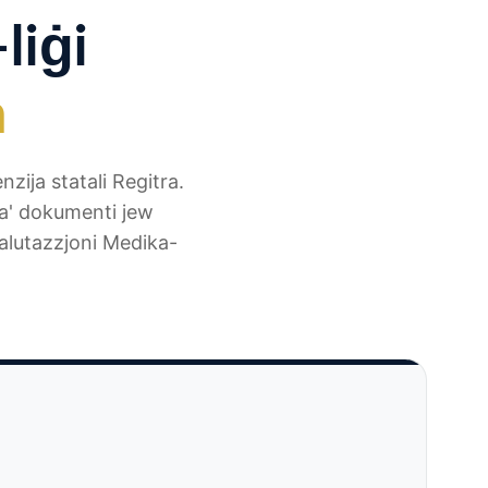
liġi
n
nzija statali Regitra.
ta' dokumenti jew
Valutazzjoni Medika-