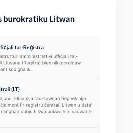
s burokratiku Litwan
fiċjali tar-Reġistra
trutturi amministrattivi uffiċjali tal-
li Litwana (Regitra) biex nikkoordinaw
ent sod għalik.
rali (LT)
zjoni: Il-liċenzja tas-sewqan tiegħek hija
iċjalment fir-reġistru ċentrali Litwan u tista'
ta mingħajr dubju fi kwalunkwe ħin madwar l-