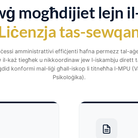
ġ mogħdijiet lejn il-
Liċenzja tas-sewqa
oċessi amministrattivi effiċjenti ħafna permezz tal-aġe
il-każ tiegħek u nikkoordinaw jew l-iskambju dirett 
-ġdid konformi mal-liġi għall-iskop li titneħħa l-MPU (
Psikoloġika).