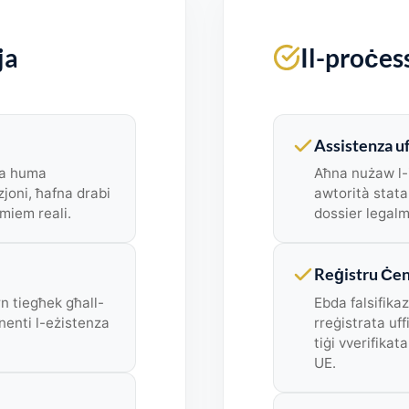
ja
Il-proċes
Assistenza uf
nja huma
Aħna nużaw l-is
zjoni, ħafna drabi
awtorità stata
tmiem reali.
dossier legalm
Reġistru Ċent
orn tiegħek għall-
Ebda falsifikaz
nenti l-eżistenza
rreġistrata uff
tiġi vverifika
UE.