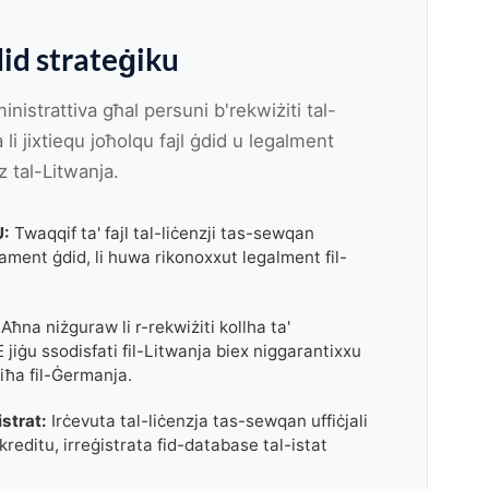
id strateġiku
nistrattiva għal persuni b'rekwiżiti tal-
li jixtiequ joħolqu fajl ġdid u legalment
 tal-Litwanja.
U:
Twaqqif ta' fajl tal-liċenzji tas-sewqan
ment ġdid, li huwa rikonoxxut legalment fil-
Aħna niżguraw li r-rekwiżiti kollha ta'
 jiġu ssodisfati fil-Litwanja biex niggarantixxu
ħiħa fil-Ġermanja.
strat:
Irċevuta tal-liċenzja tas-sewqan uffiċjali
 kreditu, irreġistrata fid-database tal-istat