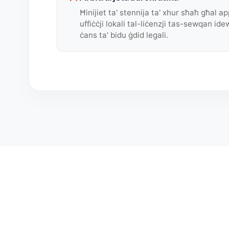
Ħinijiet ta' stennija ta' xhur sħaħ għal a
uffiċċji lokali tal-liċenzji tas-sewqan 
ċans ta' bidu ġdid legali.