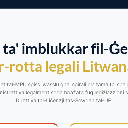
 ta' imblukkar fil-Ġ
r-rotta legali Litwa
et tal-MPU spiss iwasslu għal spirali bla tama ta’ spejje
inistrattiva legalment soda bbażata fuq leġiżlazzjoni s
Direttiva tal-Liċenzji tas-Sewqan tal-UE.