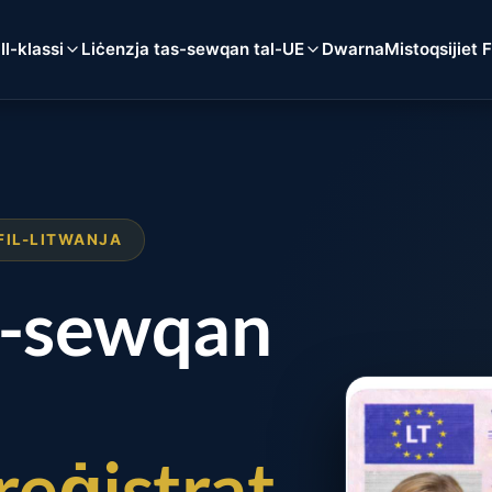
a
Il-klassi
Liċenzja tas-sewqan tal-UE
Dwarna
Mistoqsijiet 
FIL-LITWANJA
as-sewqan
reġistrat