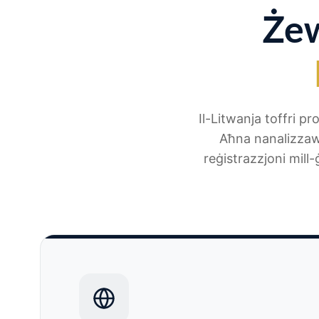
Żew
Il-Litwanja toffri pr
Aħna nanalizzaw 
reġistrazzjoni mill