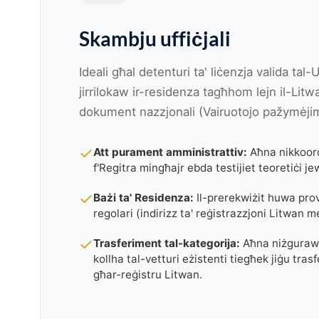
Skambju uffiċjali
Ideali għal detenturi ta' liċenzja valida tal-U
jirrilokaw ir-residenza tagħhom lejn il-Litw
dokument nazzjonali (Vairuotojo pažymėji
Att purament amministrattiv:
Aħna nikkoor
f'Regitra mingħajr ebda testijiet teoretiċi je
Bażi ta' Residenza:
Il-prerekwiżit huwa prov
regolari (indirizz ta' reġistrazzjoni Litwan m
Trasferiment tal-kategorija:
Aħna niżguraw l
kollha tal-vetturi eżistenti tiegħek jiġu trasf
għar-reġistru Litwan.