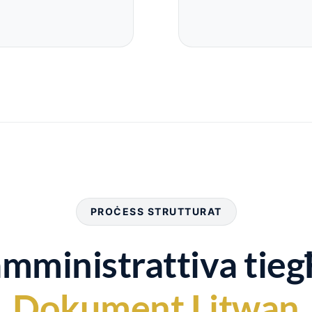
PROĊESS STRUTTURAT
 amministrattiva tieg
Dokument Litwan