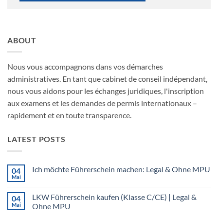
ABOUT
Nous vous accompagnons dans vos démarches
administratives. En tant que cabinet de conseil indépendant,
nous vous aidons pour les échanges juridiques, l'inscription
aux examens et les demandes de permis internationaux –
rapidement et en toute transparence.
LATEST POSTS
Ich möchte Führerschein machen: Legal & Ohne MPU
04
Mai
Keine
Kommentare
zu
LKW Führerschein kaufen (Klasse C/CE) | Legal &
04
Ich
möchte
Mai
Ohne MPU
Führerschein
Keine
machen: