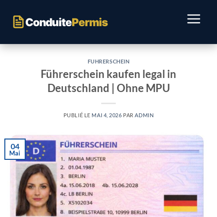
Passer
au
Conduite
Permis
contenu
FUHRERSCHEIN
Führerschein kaufen legal in
Deutschland | Ohne MPU
PUBLIÉ LE
MAI 4, 2026
PAR
ADMIN
04
Mai