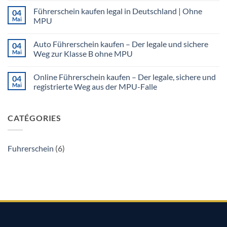
Kommentare
Legal
Führerschein kaufen legal in Deutschland | Ohne
04
zu
&
LKW
Ohne
Mai
MPU
Führerschein
MPU
kaufen
Keine
(Klasse
Kommentare
Auto Führerschein kaufen – Der legale und sichere
04
C/CE)
zu
|
Führerschein
Mai
Weg zur Klasse B ohne MPU
Legal
kaufen
&
legal
Keine
Ohne
in
Kommentare
Online Führerschein kaufen – Der legale, sichere und
04
MPU
Deutschland
zu
|
Auto
Mai
registrierte Weg aus der MPU-Falle
Ohne
Führerschein
MPU
kaufen
Keine
–
Kommentare
Der
zu
CATÉGORIES
legale
Online
und
Führerschein
sichere
kaufen
Weg
–
zur
Der
Fuhrerschein
(6)
Klasse
legale,
B
sichere
ohne
und
MPU
registrierte
Weg
aus
der
MPU-
Falle