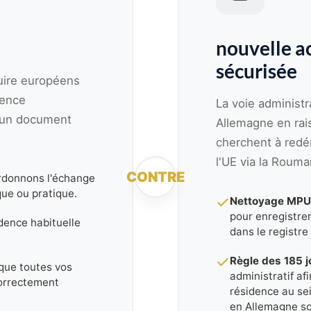
nouvelle a
sécurisée
duire européens
dence
La voie administ
'un document
Allemagne en rai
cherchent à redém
l'UE via la Rouma
CONTRE
donnons l'échange
ue ou pratique.
Nettoyage MPU
pour enregistre
dence habituelle
dans le registre 
Règle des 185 j
que toutes vos
administratif af
correctement
résidence au se
en Allemagne so