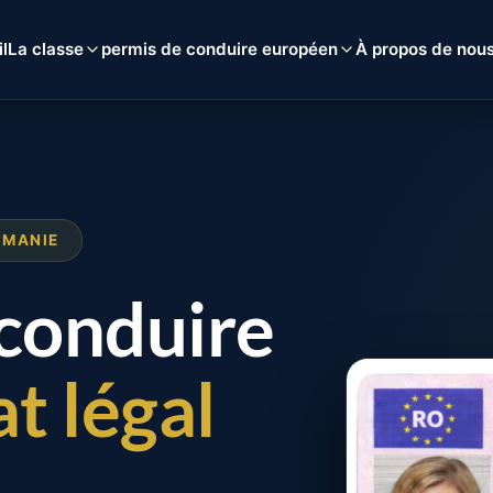
l
La classe
permis de conduire européen
À propos de nou
UMANIE
 conduire
t légal