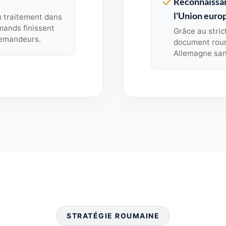
Reconnaissan
l'Union eur
u traitement dans
mands finissent
Grâce au stric
demandeurs.
document roum
Allemagne sans
STRATÉGIE ROUMAINE