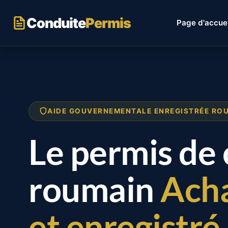
Passer
au
Conduite
Permis
Page d'accuei
contenu
AIDE GOUVERNEMENTALE ENREGISTRÉE RO
Le permis de
roumain
Acha
et enregistré