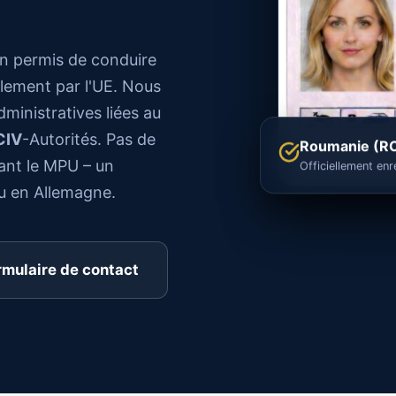
n permis de conduire
llement par l'UE. Nous
nistratives liées au
CIV
-Autorités. Pas de
Roumanie (R
ant le MPU – un
Officiellement enr
u en Allemagne.
rmulaire de contact