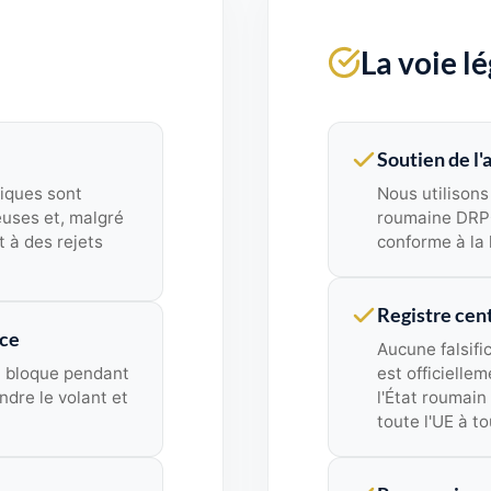
La voie l
Soutien de l
iques sont
Nous utilisons 
uses et, malgré
roumaine DRPC
 à des rejets
conforme à la 
Registre cent
nce
Aucune falsifi
R) bloque pendant
est officielle
ndre le volant et
l'État roumain
toute l'UE à t