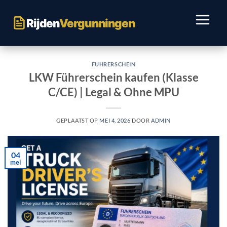
Ga
naar
Rijden
Vergunningen
inhoud
FUHRERSCHEIN
LKW Führerschein kaufen (Klasse
C/CE) | Legal & Ohne MPU
GEPLAATST OP
MEI 4, 2026
DOOR
ADMIN
04
mei