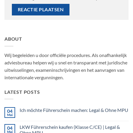
ABOUT
Wij begeleiden u door officiële procedures. Als onafhankelijk
adviesbureau helpen wij u snel en transparant met juridische
uitwisselingen, exameninschrijvingen en het aanvragen van
internationale vergunningen.
LATEST POSTS
Ich möchte Führerschein machen: Legal & Ohne MPU
04
Mai
Keine
Kommentare
zu
LKW Führerschein kaufen (Klasse C/CE) | Legal &
04
Ich
möchte
Mai
Ohne MPU