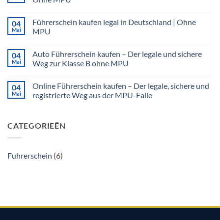
Führerschein
Keine
machen:
Kommentare
Legal
Führerschein kaufen legal in Deutschland | Ohne
04
zu
&
LKW
Ohne
Mai
MPU
Führerschein
MPU
kaufen
Keine
(Klasse
Kommentare
Auto Führerschein kaufen – Der legale und sichere
04
C/CE)
zu
|
Führerschein
Mai
Weg zur Klasse B ohne MPU
Legal
kaufen
&
legal
Keine
Ohne
in
Kommentare
Online Führerschein kaufen – Der legale, sichere und
04
MPU
Deutschland
zu
|
Auto
Mai
registrierte Weg aus der MPU-Falle
Ohne
Führerschein
MPU
kaufen
Keine
–
Kommentare
Der
zu
CATEGORIEËN
legale
Online
und
Führerschein
sichere
kaufen
Weg
–
zur
Der
Fuhrerschein
(6)
Klasse
legale,
B
sichere
ohne
und
MPU
registrierte
Weg
aus
der
MPU-
Falle