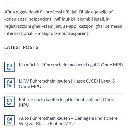
Aħna niggwidawk fil-proċessi uffiċjali. Bħala aġenzija ta'
konsulenza indipendenti, ngħinuk bl-iskambji legali, ir-
reġistrazzjoni għall-eżamijiet, u l-applikazzjoni għal permessi
internazzjonali – malajr u b'mod trasparenti.
LATEST POSTS
Ich möchte Führerschein machen: Legal & Ohne MPU
04
Mai
Keine
Kommentare
zu
LKW Führerschein kaufen (Klasse C/CE) | Legal &
04
Ich
möchte
Mai
Ohne MPU
Führerschein
Keine
machen:
Kommentare
Legal
Führerschein kaufen legal in Deutschland | Ohne
04
zu
&
LKW
Ohne
Mai
MPU
Führerschein
MPU
kaufen
Keine
(Klasse
Kommentare
Auto Führerschein kaufen – Der legale und sichere
04
C/CE)
zu
|
Führerschein
Mai
Weg zur Klasse B ohne MPU
Legal
kaufen