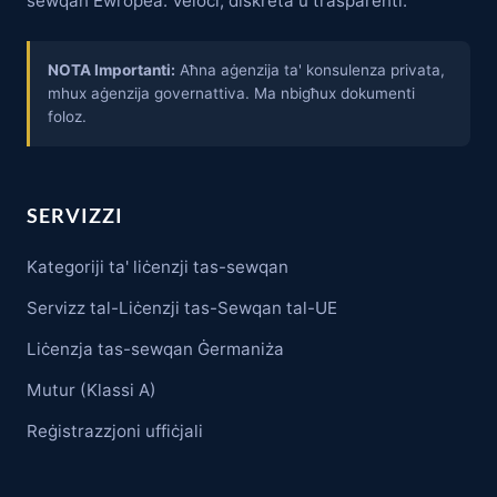
sewqan Ewropea. Veloċi, diskreta u trasparenti.
NOTA Importanti:
Aħna aġenzija ta' konsulenza privata,
mhux aġenzija governattiva. Ma nbigħux dokumenti
foloz.
SERVIZZI
Kategoriji ta' liċenzji tas-sewqan
Servizz tal-Liċenzji tas-Sewqan tal-UE
Liċenzja tas-sewqan Ġermaniża
Mutur (Klassi A)
Reġistrazzjoni uffiċjali