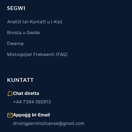
SEGWI
Analiżi tal-Kuntatt u l-Każ
Rivista u Gwida
Dwarna
Mistoqsijiet Frekwenti (FAQ)
KUNTATT
Chat diretta
+44 7384 092913
Appoġġ bl-Email
drivingpermitslicense@gmail.com