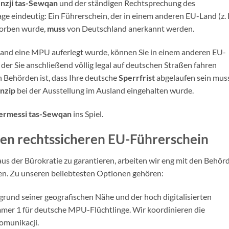
ċenzji tas-Sewqan
und der ständigen Rechtsprechung des
ge eindeutig: Ein Führerschein, der in einem anderen EU-Land (z. 
worben wurde,
muss
von Deutschland anerkannt werden.
and eine MPU auferlegt wurde, können Sie in einem anderen EU-
der Sie anschließend völlig legal auf deutschen Straßen fahren
n Behörden ist, dass Ihre deutsche
Sperrfrist
abgelaufen sein mus
nzip
bei der Ausstellung im Ausland eingehalten wurde.
ermessi tas-Sewqan
ins Spiel.
ren rechtssicheren EU-Führerschein
s der Bürokratie zu garantieren, arbeiten wir eng mit den Behör
n. Zu unseren beliebtesten Optionen gehören:
grund seiner geografischen Nähe und der hoch digitalisierten
er 1 für deutsche MPU-Flüchtlinge. Wir koordinieren die
omunikacji.