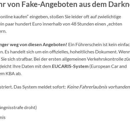
ahr von Fake-Angeboten aus dem Darkn
line kaufen“ eingeben, stoßen Sie leider oft auf zwielichtige
ein paar hundert Euro innerhalb von 48 Stunden einen „echten
ern.
Finger weg von diesen Angeboten!
Ein Führerschein ist kein einfa
n. Es handelt sich um ein offizielles, hoheitliches Dokument. Wen
ie sich strafbar. Bei der ersten allgemeinen Verkehrskontrolle zü
 gleicht Ihre Daten mit dem
EUCARIS-System
(European Car and
dem KBA ab.
striert. Das System meldet sofort:
Keine Fahrerlaubnis vorhanden
ngnisstrafe droht)
nis