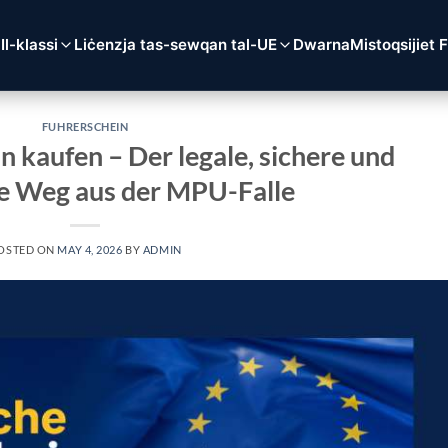
a
Il-klassi
Liċenzja tas-sewqan tal-UE
Dwarna
Mistoqsijiet 
FUHRERSCHEIN
n kaufen – Der legale, sichere und
te Weg aus der MPU-Falle
OSTED ON
MAY 4, 2026
BY
ADMIN