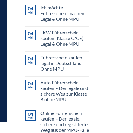
Ich möchte
04
Mai
Führerschein machen:
Legal & Ohne MPU
Keine
Kommentare
LKW Führerschein
04
zu
Ich
Mai
kaufen (Klasse C/CE) |
möchte
Legal & Ohne MPU
Führerschein
machen:
Keine
Legal
Kommentare
&
Führerschein kaufen
04
zu
Ohne
LKW
Mai
legal in Deutschland |
MPU
Führerschein
Ohne MPU
kaufen
(Klasse
Keine
C/CE)
Kommentare
|
Auto Führerschein
04
zu
Legal
Führerschein
Mai
kaufen – Der legale und
&
kaufen
Ohne
sichere Weg zur Klasse
legal
MPU
in
B ohne MPU
Deutschland
|
Keine
Ohne
Kommentare
Online Führerschein
04
zu
MPU
Auto
Mai
kaufen – Der legale,
Führerschein
sichere und registrierte
kaufen
–
Weg aus der MPU-Falle
Der