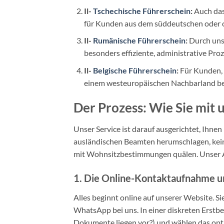
Il-
Tschechische Führerschein
:
Auch das
für Kunden aus dem süddeutschen oder 
Il-
Rumänische Führerschein
:
Durch uns
besonders effiziente, administrative Pro
Il-
Belgische Führerschein
:
Für Kunden, 
einem westeuropäischen Nachbarland bevo
Der Prozess: Wie Sie mit 
Unser Service ist darauf ausgerichtet, Ihne
ausländischen Beamten herumschlagen, keine
mit Wohnsitzbestimmungen quälen. Unser Abl
1. Die Online-Kontaktaufnahme un
Alles beginnt online auf unserer Website. S
WhatsApp bei uns. In einer diskreten Erstbe
Dokumente liegen vor?) und wählen das opti