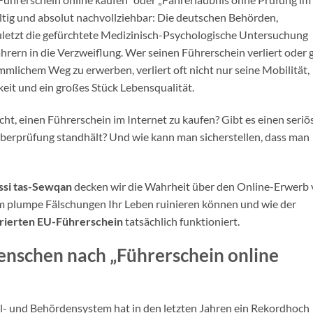
fältig und absolut nachvollziehbar: Die deutschen Behörden,
uletzt die gefürchtete Medizinisch-Psychologische Untersuchung
rern in die Verzweiflung. Wer seinen Führerschein verliert oder 
ömmlichem Weg zu erwerben, verliert oft nicht nur seine Mobilität,
eit und ein großes Stück Lebensqualität.
ht, einen Führerschein im Internet zu kaufen? Gibt es einen seriö
 Überprüfung standhält? Und wie kann man sicherstellen, dass man
si tas-Sewqan
decken wir die Wahrheit über den Online-Erwerb
um plumpe Fälschungen Ihr Leben ruinieren können und wie der
trierten EU-Führerschein
tatsächlich funktioniert.
nschen nach „Führerschein online
l- und Behördensystem hat in den letzten Jahren ein Rekordhoch