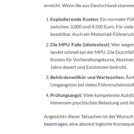
erreicht. Wenn Sie aus Deutschland stamme
Explodierende Kosten:
Ein normaler
Füh
zwischen 3.000 und 4.500 Euro. Für viele
bezahlbar. Auch ein
Motorrad-Führersch
Die MPU-Falle (Idiotentest):
Wer wegen 
landet schnell bei der MPU. Die Durchfa
Kosten für Vorbereitungskurse, Abstinenz
Jahre dauert und Existenzen bedroht.
Behördenwillkür und Wartezeiten:
Ämte
Umgangston bei vielen Führerscheinstell
Prüfungsangst:
Viele kompetente Autofah
immensen psychischen Belastung und dem
Angesichts dieser Tatsachen ist der Wunsc
beantragen
, eine absolut logische Konseque