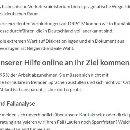
 tschechische Verkehrsministerium bietet pragmatische Wege. Id
ostdeutschen Raum.
ere exzellenten Verbindungen zur DRPCIV können wir in Rumäni
zesse durchführen, die in Deutschland voll anerkannt sind.
die extremen Wert auf Diskretion legen und ein Dokument aus
rzugen, ist Belgien die ideale Wahl.
unserer Hilfe online an Ihr Ziel kommen
n 95 % der Arbeit abzunehmen. Sie müssen sich nicht mit
 Formulare in fremden Sprachen ausfüllen und sich nicht vor Or
auf ist transparent, sicher und erprobt:
d Fallanalyse
ie melden sich unverbindlich über unsere
Kontaktseite
oder direkt 
ratung analysieren wir Ihren Fall (Laufen noch Sperrfristen? Welc
male EU-Land für Sie aus.