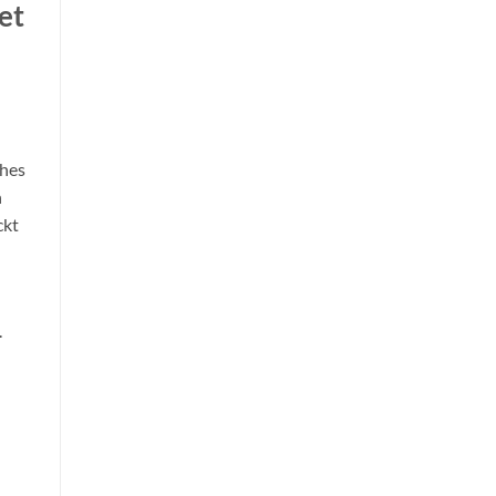
et
ches
n
ckt
.