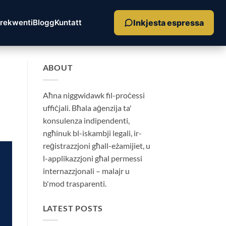
Inkjesta espressa
Frekwenti
Blogg
Kuntatt
ABOUT
Aħna niggwidawk fil-proċessi
uffiċjali. Bħala aġenzija ta'
konsulenza indipendenti,
ngħinuk bl-iskambji legali, ir-
reġistrazzjoni għall-eżamijiet, u
l-applikazzjoni għal permessi
internazzjonali – malajr u
b'mod trasparenti.
LATEST POSTS