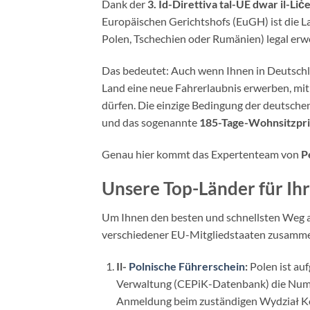
Dank der
3. Id-Direttiva tal-UE dwar il-Li
Europäischen Gerichtshofs (EuGH) ist die La
Polen, Tschechien oder Rumänien) legal er
Das bedeutet: Auch wenn Ihnen in Deutschl
Land eine neue Fahrerlaubnis erwerben, mit 
dürfen. Die einzige Bedingung der deutsche
und das sogenannte
185-Tage-Wohnsitzpri
Genau hier kommt das Expertenteam von
P
Unsere Top-Länder für Ih
Um Ihnen den besten und schnellsten Weg au
verschiedener EU-Mitgliedstaaten zusamme
Il-
Polnische Führerschein
:
Polen ist auf
Verwaltung (CEPiK-Datenbank) die Numm
Anmeldung beim zuständigen Wydział K