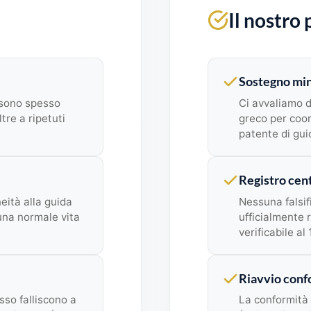
Il nostro
Sostegno min
 sono spesso
Ci avvaliamo d
tre a ripetuti
greco per coor
patente di gui
Registro cent
neità alla guida
Nessuna falsif
una normale vita
ufficialmente 
verificabile al
Riavvio conf
sso falliscono a
La conformità 