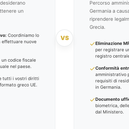
e desiderano
Percorso amminist
ottenere un
Germania a causa
riprendere legalm
Grecia.
ivo:
Coordiniamo lo
VS
a effettuare nuove
Eliminazione M
per registrare 
registro central
o un codice fiscale
uale nel paese.
Conformità entr
amministrativo p
utti i vostri diritti
requisiti di res
 formato greco UE.
in Germania.
Documento uffic
biometrica, delle
dal Ministero.