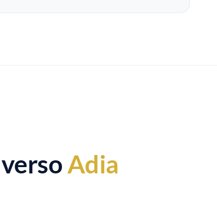
o verso
Adia