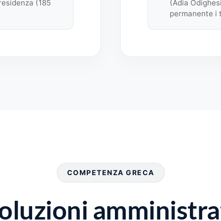
 residenza (185
(Adia Odighesi
permanente i t
COMPETENZA GRECA
soluzioni amministr