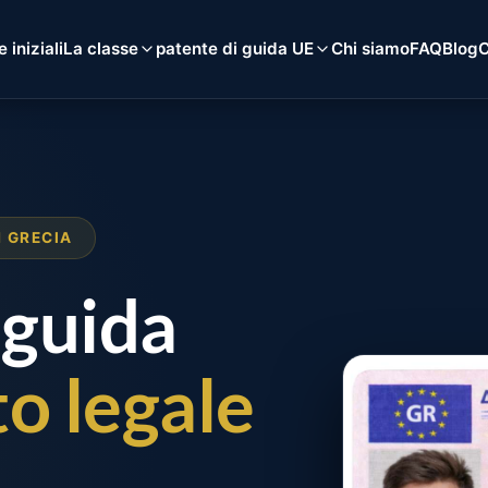
 iniziali
La classe
patente di guida UE
Chi siamo
FAQ
Blog
C
N GRECIA
 guida
o legale