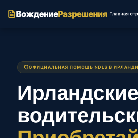
Перейти
к
Вождение
Разрешения
Главная ст
содержимому
ОФИЦИАЛЬНАЯ ПОМОЩЬ NDLS В ИРЛАНД
Ирландски
водительск
Приобретай