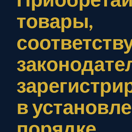
товары,
соответст
законодате
зарегистри
в установл
порядке.