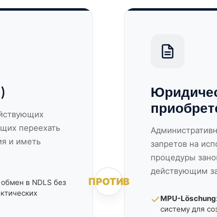
)
Юридичес
приобрет
ействующих
ющих переехать
Административн
я и иметь
запретов на ис
процедуры занов
действующим за
ПРОТИВ
обмен в NDLS без
актических
MPU-Löschung
систему для со