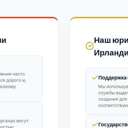
ии
Наш юри
Ирланд
мании часто
Поддержка 
ся дорого и,
ысокому
Мы используе
службы выдач
создания для
соответствую
рганах могут
Государств
ностью