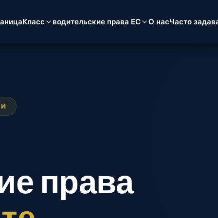
раница
Класс
водительские права ЕС
О нас
Часто задав
ИИ
е
ие права
те