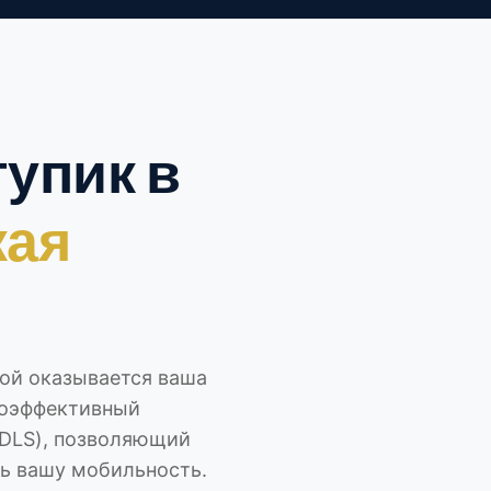
упик в
кая
зой оказывается ваша
коэффективный
NDLS), позволяющий
ь вашу мобильность.