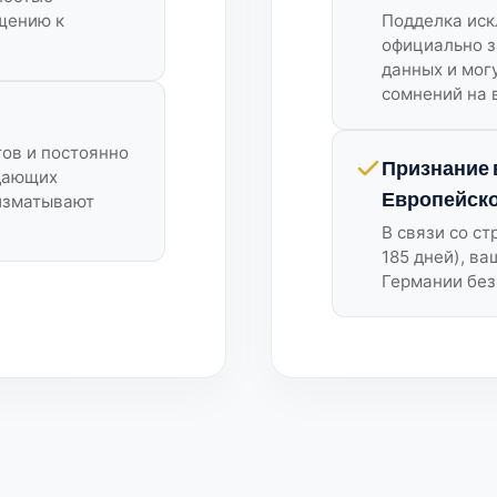
щению к
Подделка иск
официально з
данных и мог
сомнений на 
ов и постоянно
Признание 
дающих
Европейско
 изматывают
В связи со с
185 дней), в
Германии без