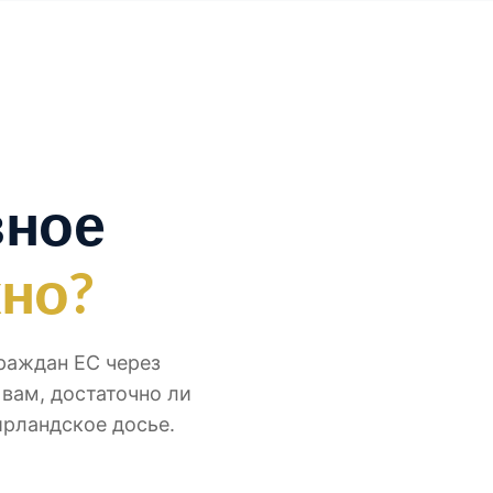
вное
жно?
раждан ЕС через
вам, достаточно ли
ирландское досье.