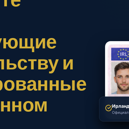
вующие
льству и
рованные
енном
Ирланд
Официаль