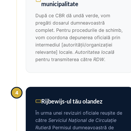
municipalitate
După ce CBR dă undă verde, vom
pregăti dosarul dumneavoastră
complet. Pentru procedurile de schimb,
vom coordona depunerea oficială prin
intermediul [autorității/organizației
relevante] locale.
Autoritatea locală
pentru transmiterea către
RDW
.
4
Rijbewijs-ul tău olandez
În urma unei revizuiri oficiale reușite de
către
Serviciul Național de Circulație
Rutieră
Permisul dumneavoastră de