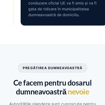
conducere oficial UE va fi emis și va fi
gata de ridicare în municipalitatea
dumneavoastră de domiciliu.
PREGĂTIREA DUMNEAVOASTRĂ
Ce facem pentru dosarul
dumneavoastră
nevoie
Autoritățile olandeze sunt cunoscute pentru