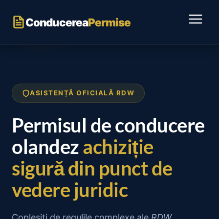
Sari
la
Conducerea
Permise
conținut
ASISTENȚĂ OFICIALĂ RDW
Permisul de conducere
olandez
achiziție
sigură din punct de
vedere juridic
Copleșiți de regulile complexe ale
RDW