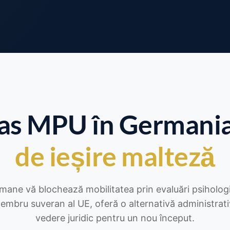
as MPU în Germani
de ieșire malteză
mane vă blochează mobilitatea prin evaluări psihologice
membru suveran al UE, oferă o alternativă administrat
vedere juridic pentru un nou început.