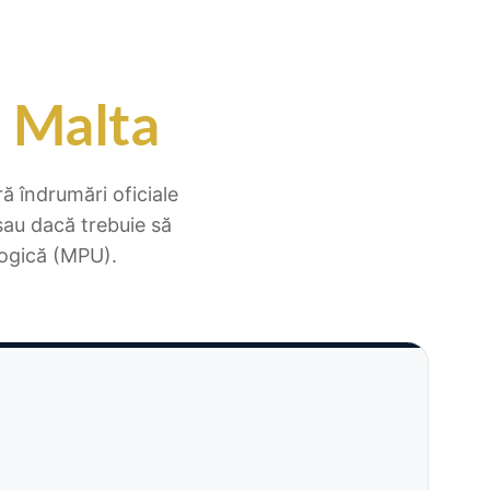
n Malta
ră îndrumări oficiale
sau dacă trebuie să
logică (MPU).