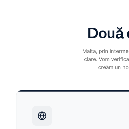
Două c
Malta, prin intermed
clare. Vom verific
creăm un nou