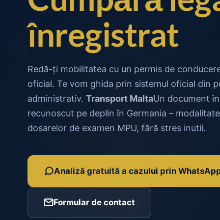
înregistrat
Redă-ți mobilitatea cu un permis de conducere
oficial. Te vom ghida prin sistemul oficial din
administrativ.
Transport Malta
Un document înr
recunoscut pe deplin în Germania – modalitate
dosarelor de examen MPU, fără stres inutil.
Analiză gratuită a cazului prin WhatsAp
Formular de contact