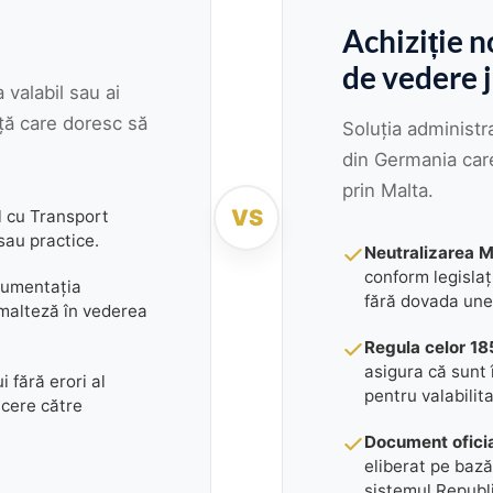
Achiziție n
de vedere j
 valabil sau ai
ță care doresc să
Soluția administ
din Germania car
prin Malta.
VS
 cu Transport
sau practice.
Neutralizarea 
conform legislaț
cumentația
fără dovada une
malteză în vederea
Regula celor 185
asigura că sunt 
 fără erori al
pentru valabili
cere către
Document oficia
eliberat pe bază 
sistemul Republi