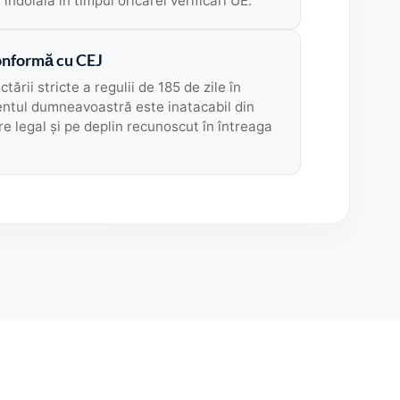
ă îndoială în timpul oricărei verificări UE.
onformă cu CEJ
tării stricte a regulii de 185 de zile în
ntul dumneavoastră este inatacabil din
e legal și pe deplin recunoscut în întreaga