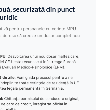
ouă, securizată din punct
uridic
rativă pentru persoanele cu cerințe MPU
e doresc să creeze un dosar complet nou
MPU:
Dezvoltarea unui nou dosar maltez care,
iei CEJ, este recunoscut în întreaga Europă
i Evaluări Medico-Psihologice (EPM).
 de zile:
Vom ghida procesul pentru a ne
îndeplinite toate cerințele de rezidență în UE
tatea legală permanentă în Germania.
l:
Chitanța permisului de conducere original,
de card de credit, înregistrat oficial în
cii Malta.