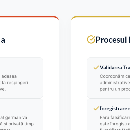
ia
Procesul 
Validarea Tr
t adesea
Coordonăm cer
t la respingeri
administrative
ve.
pentru un proc
Înregistrare 
tral german vă
Fără falsific
 și privată timp
este înregistra