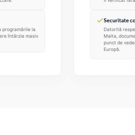
ctare.
fi verificat făr
Securitate c
u programările la
Datorită respec
ere întârzie masiv
Malta, docume
punct de veder
Europă.