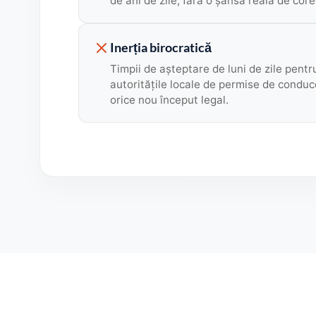
de ani de zile, fără o șansă reală de core
Inerția birocratică
Timpii de așteptare de luni de zile pentr
autoritățile locale de permise de conduc
orice nou început legal.