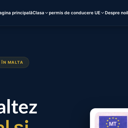
agina principală
Clasa
permis de conducere UE
Despre noi
 ÎN MALTA
ltez
l și