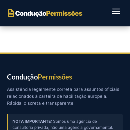
Ir
para
Condução
Permissões
o
conteúdo
Condução
Permissões
Assistência legalmente correta para assuntos oficiais
relacionados à carteira de habilitação europeia.
Rápida, discreta e transparente.
NOTA IMPORTANTE:
Somos uma agência de
consultoria privada, não uma agência governamental.