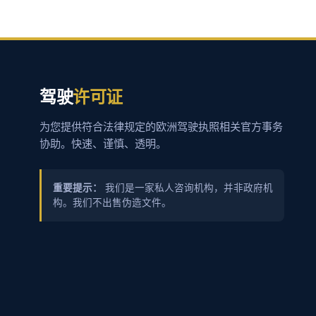
驾驶
许可证
为您提供符合法律规定的欧洲驾驶执照相关官方事务
协助。快速、谨慎、透明。
重要提示：
我们是一家私人咨询机构，并非政府机
构。我们不出售伪造文件。