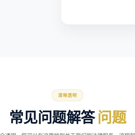
清晰透明
常见问题解答
问题