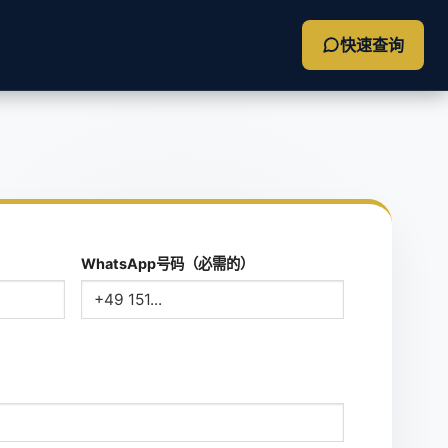
快速查询
WhatsApp号码
（必需的）