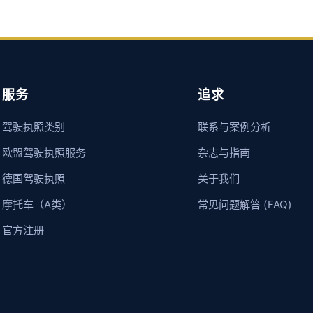
服务
追求
驾驶执照类别
联系与案例分析
欧盟驾驶执照服务
杂志与指南
德国驾驶执照
关于我们
摩托车（A类）
常见问题解答 (FAQ)
官方注册