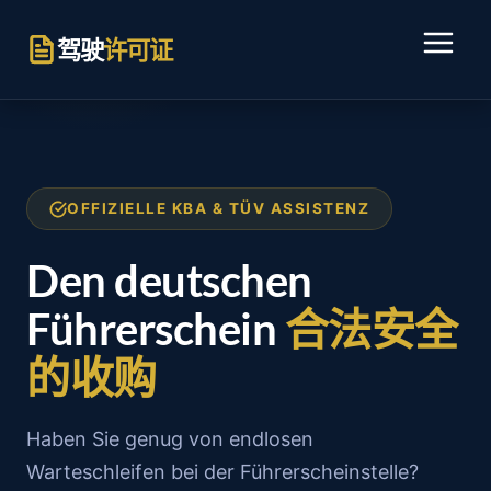
跳
到
驾驶
许可证
内
容
OFFIZIELLE KBA & TÜV ASSISTENZ
Den deutschen
Führerschein
合法安全
的收购
Haben Sie genug von endlosen
Warteschleifen bei der Führerscheinstelle?