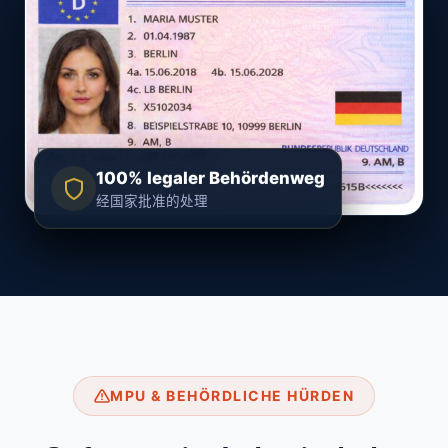
100% legaler Behördenweg
经国家批准的处理
MPU & BEHÖRDLICHE HÜRDEN