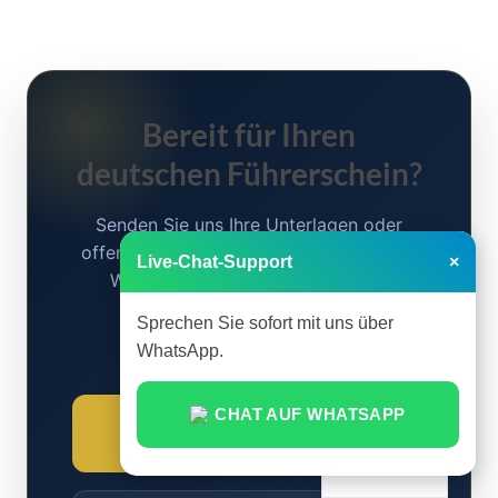
Bereit für Ihren
deutschen Führerschein?
Senden Sie uns Ihre Unterlagen oder
offene Fragen über unseren gesicherten
Live-Chat-Support
×
WhatsApp-Kanal. Wir garantieren
Diskretion und eine schnelle,
Sprechen Sie sofort mit uns über
rechtssichere Abwicklung.
WhatsApp.
CHAT AUF WHATSAPP
免费文件审查
Chinese