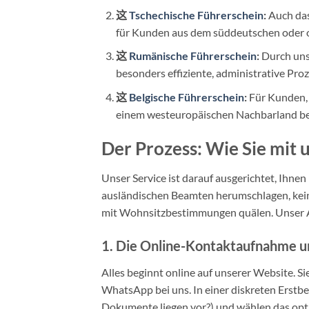
这
Tschechische Führerschein
:
Auch das
für Kunden aus dem süddeutschen oder 
这
Rumänische Führerschein
:
Durch uns
besonders effiziente, administrative Pro
这
Belgische Führerschein
:
Für Kunden, 
einem westeuropäischen Nachbarland bevo
Der Prozess: Wie Sie mit 
Unser Service ist darauf ausgerichtet, Ihne
ausländischen Beamten herumschlagen, keine
mit Wohnsitzbestimmungen quälen. Unser Abl
1. Die Online-Kontaktaufnahme un
Alles beginnt online auf unserer Website. S
WhatsApp bei uns. In einer diskreten Erstbe
Dokumente liegen vor?) und wählen das opti