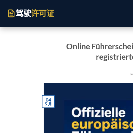
跳
到
驾驶
许可证
内
容
Online Führerschei
registrier
P
04
5 月