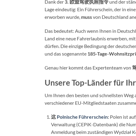
Dank der
3. 欧盟驾驶执照指令
und der stän
Lage eindeutig: Ein Führerschein, der in ei
erworben wurde,
muss
von Deutschland an
Das bedeutet: Auch wenn Ihnen in Deutschl
Land eine neue Fahrerlaubnis erwerben, mit 
dürfen. Die einzige Bedingung der deutsche
und das sogenannte
185-Tage-Wohnsitzpri
Genau hier kommt das Expertenteam von
Unsere Top-Länder für Ih
Um Ihnen den besten und schnellsten Weg au
verschiedener EU-Mitgliedstaaten zusamme
这
Polnische Führerschein
:
Polen ist au
Verwaltung (CEPiK-Datenbank) die Numm
Anmeldung beim zuständigen Wydział K