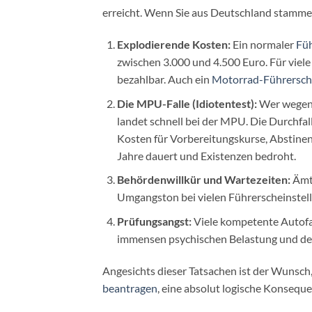
erreicht. Wenn Sie aus Deutschland stamme
Explodierende Kosten:
Ein normaler
Füh
zwischen 3.000 und 4.500 Euro. Für viele
bezahlbar. Auch ein
Motorrad-Führersch
Die MPU-Falle (Idiotentest):
Wer wegen 
landet schnell bei der MPU. Die Durchfa
Kosten für Vorbereitungskurse, Abstinenz
Jahre dauert und Existenzen bedroht.
Behördenwillkür und Wartezeiten:
Ämte
Umgangston bei vielen Führerscheinstell
Prüfungsangst:
Viele kompetente Autofah
immensen psychischen Belastung und dem
Angesichts dieser Tatsachen ist der Wunsc
beantragen
, eine absolut logische Konseque