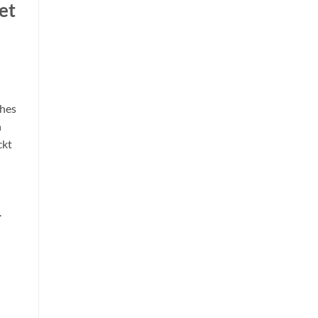
et
ches
n
ckt
.