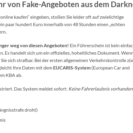
ahr von Fake-Angeboten aus dem Darkn
line kaufen“ eingeben, stoßen Sie leider oft auf zwielichtige
ein paar hundert Euro innerhalb von 48 Stunden einen „echten
ern.
Finger weg von diesen Angeboten!
Ein Führerschein ist kein einfa
n. Es handelt sich um ein offizielles, hoheitliches Dokument. Wen
ie sich strafbar. Bei der ersten allgemeinen Verkehrskontrolle zü
 gleicht Ihre Daten mit dem
EUCARIS-System
(European Car and
dem KBA ab.
striert. Das System meldet sofort:
Keine Fahrerlaubnis vorhanden
ngnisstrafe droht)
nis