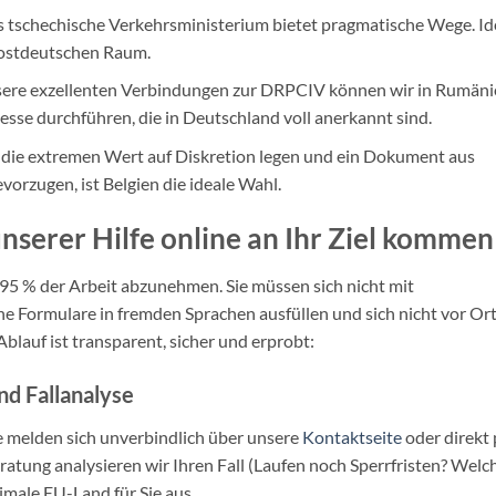
 tschechische Verkehrsministerium bietet pragmatische Wege. Id
ostdeutschen Raum.
ere exzellenten Verbindungen zur DRPCIV können wir in Rumäni
zesse durchführen, die in Deutschland voll anerkannt sind.
die extremen Wert auf Diskretion legen und ein Dokument aus
rzugen, ist Belgien die ideale Wahl.
unserer Hilfe online an Ihr Ziel kommen
n 95 % der Arbeit abzunehmen. Sie müssen sich nicht mit
 Formulare in fremden Sprachen ausfüllen und sich nicht vor Or
auf ist transparent, sicher und erprobt:
d Fallanalyse
ie melden sich unverbindlich über unsere
Kontaktseite
oder direkt 
ratung analysieren wir Ihren Fall (Laufen noch Sperrfristen? Welc
male EU-Land für Sie aus.