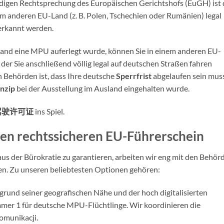
digen Rechtsprechung des Europäischen Gerichtshofs (EuGH) ist 
nem anderen EU-Land (z. B. Polen, Tschechien oder Rumänien) legal
erkannt werden.
and eine MPU auferlegt wurde, können Sie in einem anderen EU-
der Sie anschließend völlig legal auf deutschen Straßen fahren
n Behörden ist, dass Ihre deutsche
Sperrfrist
abgelaufen sein mus
nzip
bei der Ausstellung im Ausland eingehalten wurde.
驾驶许可证
ins Spiel.
ren rechtssicheren EU-Führerschein
s der Bürokratie zu garantieren, arbeiten wir eng mit den Behör
n. Zu unseren beliebtesten Optionen gehören:
fgrund seiner geografischen Nähe und der hoch digitalisierten
er 1 für deutsche MPU-Flüchtlinge. Wir koordinieren die
omunikacji.