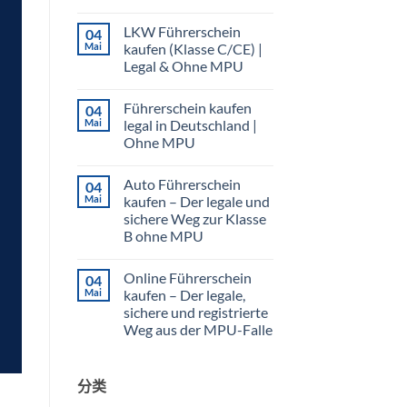
Keine
Kommentare
LKW Führerschein
04
zu
Ich
Mai
kaufen (Klasse C/CE) |
möchte
Legal & Ohne MPU
Führerschein
machen:
Keine
Legal
Kommentare
&
Führerschein kaufen
04
zu
Ohne
LKW
Mai
legal in Deutschland |
MPU
Führerschein
Ohne MPU
kaufen
(Klasse
Keine
C/CE)
Kommentare
|
Auto Führerschein
04
zu
Legal
Führerschein
Mai
kaufen – Der legale und
&
kaufen
Ohne
sichere Weg zur Klasse
legal
MPU
in
B ohne MPU
Deutschland
|
Keine
Ohne
Kommentare
Online Führerschein
04
zu
MPU
Auto
Mai
kaufen – Der legale,
Führerschein
sichere und registrierte
kaufen
–
Weg aus der MPU-Falle
Der
legale
Keine
und
Kommentare
zu
sichere
分类
Online
Weg
Führerschein
zur
kaufen