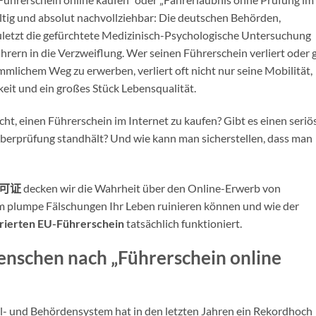
fältig und absolut nachvollziehbar: Die deutschen Behörden,
uletzt die gefürchtete Medizinisch-Psychologische Untersuchung
rern in die Verzweiflung. Wer seinen Führerschein verliert oder 
ömmlichem Weg zu erwerben, verliert oft nicht nur seine Mobilität,
eit und ein großes Stück Lebensqualität.
ht, einen Führerschein im Internet zu kaufen? Gibt es einen seriö
 Überprüfung standhält? Und wie kann man sicherstellen, dass man
可证
decken wir die Wahrheit über den Online-Erwerb von
um plumpe Fälschungen Ihr Leben ruinieren können und wie der
trierten EU-Führerschein
tatsächlich funktioniert.
nschen nach „Führerschein online
l- und Behördensystem hat in den letzten Jahren ein Rekordhoch