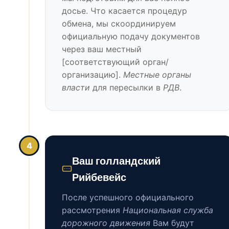
досье. Что касается процедур
обмена, мы скоординируем
официальную подачу документов
через ваш местный
[соответствующий орган/
организацию].
Местные органы
власти
для пересылки в
РДВ
.
4
Ваш голландский
Рийбевейс
После успешного официального
рассмотрения
Национальная служба
дорожного движения
Вам будут