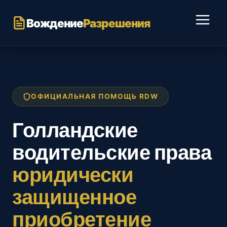
Перейти
к
Вождение
Разрешения
содержимому
ОФИЦИАЛЬНАЯ ПОМОЩЬ RDW
Голландские
водительские права
юридически
защищенное
приобретение