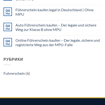
Führerschein
Keine
machen:
Kommentare
Legal
Führerschein kaufen legal in Deutschland | Ohne
04
zu
&
LKW
Ohne
Mai
MPU
Führerschein
MPU
kaufen
Keine
(Klasse
Kommentare
Auto Führerschein kaufen – Der legale und sichere
04
C/CE)
zu
|
Führerschein
Mai
Weg zur Klasse B ohne MPU
Legal
kaufen
&
legal
Keine
Ohne
in
Kommentare
Online Führerschein kaufen – Der legale, sichere und
04
MPU
Deutschland
zu
|
Auto
Mai
registrierte Weg aus der MPU-Falle
Ohne
Führerschein
MPU
kaufen
Keine
–
Kommentare
Der
zu
РУБРИКИ
legale
Online
und
Führerschein
sichere
kaufen
Weg
–
zur
Der
Fuhrerschein
(6)
Klasse
legale,
B
sichere
ohne
und
MPU
registrierte
Weg
aus
der
MPU-
Falle