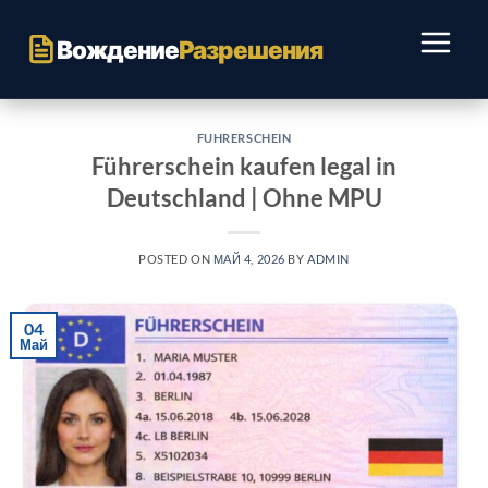
Перейти
к
Вождение
Разрешения
содержимому
FUHRERSCHEIN
Führerschein kaufen legal in
Deutschland | Ohne MPU
POSTED ON
МАЙ 4, 2026
BY
ADMIN
04
Май