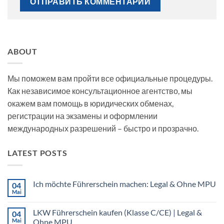
ABOUT
Мы поможем вам пройти все официальные процедуры.
Как независимое консультационное агентство, мы
окажем вам помощь в юридических обменах,
регистрации на экзамены и оформлении
международных разрешений – быстро и прозрачно.
LATEST POSTS
Ich möchte Führerschein machen: Legal & Ohne MPU
04
Mai
Keine
Kommentare
zu
LKW Führerschein kaufen (Klasse C/CE) | Legal &
04
Ich
möchte
Mai
Ohne MPU