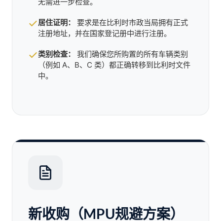
无需进一步检查。
居住证明：
要求是在比利时市政当局拥有正式
注册地址，并在国家登记册中进行注册。
类别检查：
我们确保您所购置的所有车辆类别
（例如 A、B、C 类）都正确转移到比利时文件
中。
新收购（MPU规避方案）