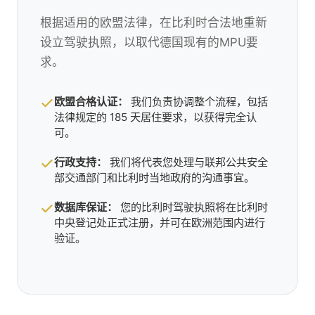
根据适用的欧盟法律，在比利时合法地重新
设立驾驶执照，以取代德国现有的MPU要
求。
欧盟合格认证：
我们负责协调整个流程，包括
法律规定的 185 天居住要求，以获得完全认
可。
行政支持：
我们将代表您处理与联邦公共安全
部交通部门和比利时当地政府的沟通事宜。
数据库保证：
您的比利时驾驶执照将在比利时
中央登记处正式注册，并可在欧洲范围内进行
验证。