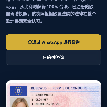
流程。
从比利时获得 100% 合法、已注册的欧
盟驾驶执照，该执照根据欧盟法院的法律在整个
欧洲得到完全认可。
通过 WhatsApp 进行咨询
在线咨询