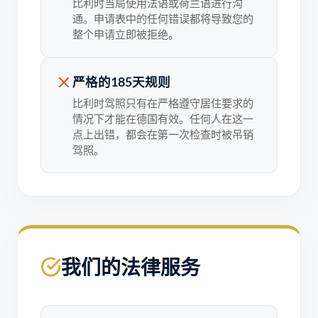
比利时当局使用法语或荷兰语进行沟
通。申请表中的任何错误都将导致您的
整个申请立即被拒绝。
严格的185天规则
比利时驾照只有在严格遵守居住要求的
情况下才能在德国有效。任何人在这一
点上出错，都会在第一次检查时被吊销
驾照。
我们的法律服务