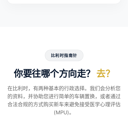
比利时指南针
你要往哪个方向走？
去？
在比利时，有两种基本的行政选择。我们会分析您
的资料，并协助您进行简单的车辆置换，或者通过
合法合规的方式购买新车来避免接受医学心理评估
(MPU)。