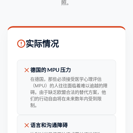
照。
实际情况
德国的 MPU 压力
在德国，那些必须接受医学心理评估
（MPU）的人往往面临着难以逾越的障
碍。由于缺乏欧盟合法的替代方案，他
们的行动自由将在未来数年内受到限
制。
语言和沟通障碍