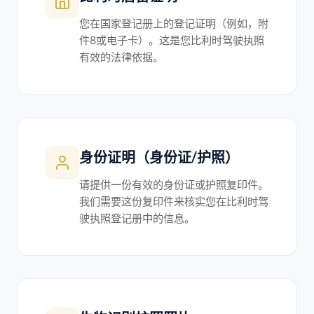
您在国家登记册上的登记证明（例如，附
件8或电子卡）。这是您比利时驾驶执照
有效的法律依据。
身份证明（身份证/护照）
请提供一份有效的身份证或护照复印件。
我们需要这份复印件来核实您在比利时驾
驶执照登记册中的信息。